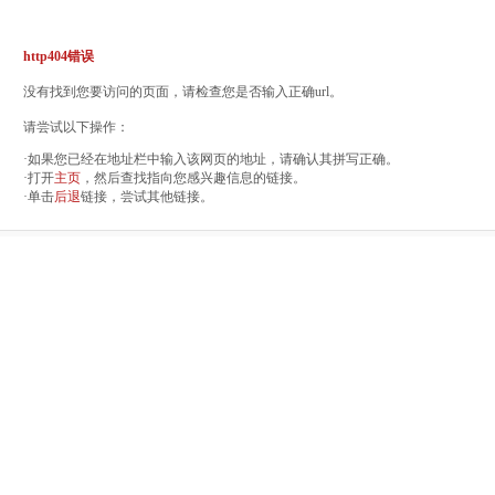
http404错误
没有找到您要访问的页面，请检查您是否输入正确url。
请尝试以下操作：
·如果您已经在地址栏中输入该网页的地址，请确认其拼写正确。
·打开
主页
，然后查找指向您感兴趣信息的链接。
·单击
后退
链接，尝试其他链接。