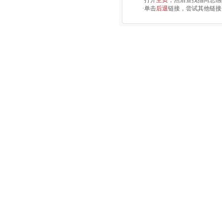
·打开
主页
，然后查找指向您感
·单击
后退
链接，尝试其他链接