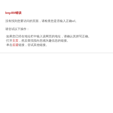
http404错误
没有找到您要访问的页面，请检查您是否输入正确url。
请尝试以下操作：
·如果您已经在地址栏中输入该网页的地址，请确认其拼写正确。
·打开
主页
，然后查找指向您感兴趣信息的链接。
·单击
后退
链接，尝试其他链接。