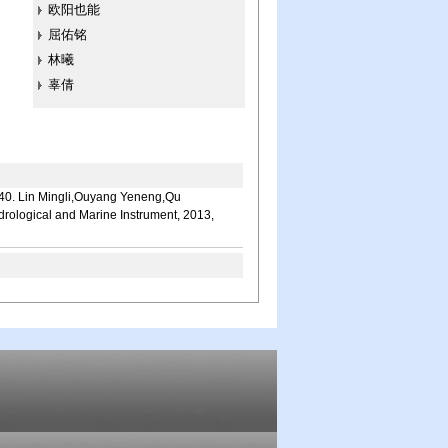
欧阳也能
屈佑铭
林曦
辜倩
ingli,Ouyang Yeneng,Qu
drological and Marine Instrument, 2013,