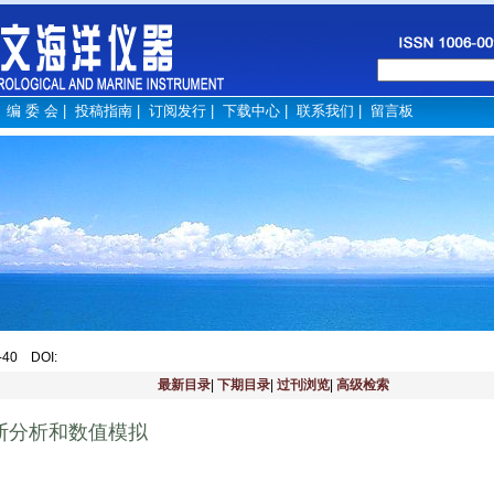
|
编 委 会
|
投稿指南
|
订阅发行
|
下载中心
|
联系我们
|
留言板
6-40
DOI
:
最新目录
|
下期目录
|
过刊浏览
|
高级检索
诊断分析和数值模拟