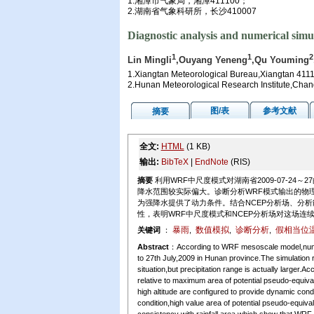
1.湘潭市气象局，湘潭411100；
2.湖南省气象科研所，长沙410007
Diagnostic analysis and numerical simul
1
1
2
Lin Mingli
,Ouyang Yeneng
,Qu Youming
1.Xiangtan Meteorological Bureau,Xiangtan 411
2.Hunan Meteorological Research Institute,Cha
图/表
参考文献
摘要
全文:
HTML
(1 KB)
输出:
BibTeX
|
EndNote
(RIS)
摘要
利用WRF中尺度模式对湖南省2009-07-2
降水范围较实际偏大。诊断分析WRF模式输出的物
为强降水提供了动力条件。结合NCEP分析场、分
性，表明WRF中尺度模式和NCEP分析场对这场连
暴雨
数值模拟
诊断分析
假相当位
关键词
：
,
,
,
Abstract
：According to WRF mesoscale model,numeri
to 27th July,2009 in Hunan province.The simulation res
situation,but precipitation range is actually larger.Ac
relative to maximum area of potential pseudo-equiva
high altitude are configured to provide dynamic cond
condition,high value area of potential pseudo-equi