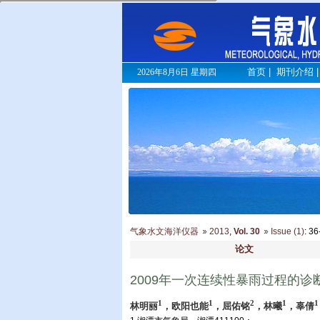
首页
|
期刊介绍
2026年8月6日 星期四
气象水文海洋仪器
2013
,
Vol. 30
Issue (1)
: 3
论文
2009年一次连续性暴雨过程的
1
1
2
1
1
林明丽
，欧阳也能
，屈佑铭
，林曦
，辜倩