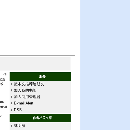
致，但
服务
配置
把本文推荐给朋友
一致
加入我的书架
加入引用管理器
4th
E-mail Alert
tical
RSS
f
作者相关文章
林明丽