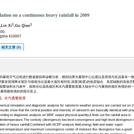
ation on a continuous heavy rainfall in 2009
1
1
,Lin Xi
,Gu Qian
100;
ngsha 410007
相关文章 (8)
4～27的暴雨天气过程进行数值模拟和诊断分析，模拟结果为暴雨中心位置以及雨强与实况基本一
理量发现强降水落区与假相当位温最大值区相对应;涡度(散度)的低层辐合、高层辐散的高低空
析能量场和水汽条件，假相当位温高值区和水汽通量散度最大辐合中心与暴雨的落区有很好的
续暴雨都有很好的指示意义。
温
水汽通量散度
,
cal simulation and diagnostic analysis for rainstorm weather process are carried out on 2
ults show that the central position and intensity of rainstorm are basically identical with prac
cording to diagnostic analysis on WRF output physical quantity,it finds out the rainfall area is
lenttemperature.The vorticity (divergence) low level convergence and high level divergence o
ition of heavy rainfall.Combined with NCEP analysis field,energy field and water vapor
valent temperature and maximum convergence center of moisture flux divergence has a good