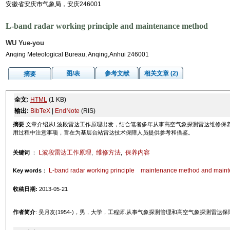
安徽省安庆市气象局，安庆246001
L-band radar working principle and maintenance method
WU Yue-you
Anqing Meteological Bureau, Anqing,Anhui 246001
图/表
参考文献
相关文章 (2)
摘要
全文:
HTML
(1 KB)
输出:
BibTeX
|
EndNote
(RIS)
摘要
文章介绍从L波段雷达工作原理出发，结合笔者多年从事高空气象探测雷达维修保
用过程中注意事项，旨在为基层台站雷达技术保障人员提供参考和借鉴。
L波段雷达工作原理
维修方法
保养内容
关键词
：
,
,
L-band radar working principle
maintenance method and maint
Key words
：
收稿日期:
2013-05-21
作者简介
: 吴月友(1954-)，男，大学，工程师.从事气象探测管理和高空气象探测雷达保