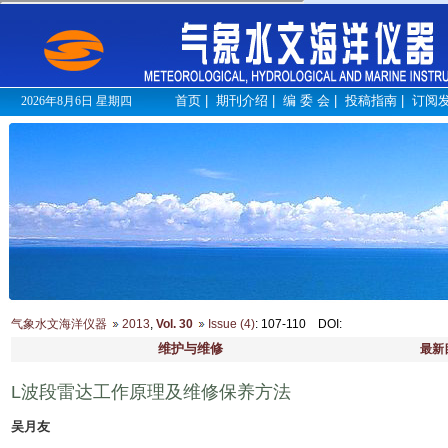
首页
|
期刊介绍
|
编 委 会
|
投稿指南
|
订阅
2026年8月6日 星期四
气象水文海洋仪器
2013
,
Vol. 30
Issue (4)
: 107-110
DOI
:
维护与维修
最新
L波段雷达工作原理及维修保养方法
吴月友