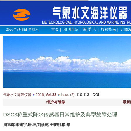
首页
|
期刊介绍
|
编 委 会
|
投稿指南
|
订阅
2026年8月8日 星期六
气象水文海洋仪器
2016
,
Vol. 33
Issue (2)
: 110-113
DOI
:
维护与维修
最新
DSC3称重式降水传感器日常维护及典型故障处理
周旭辉,李建宇,唐 坤,刘焕乾,王黎明,廖 华