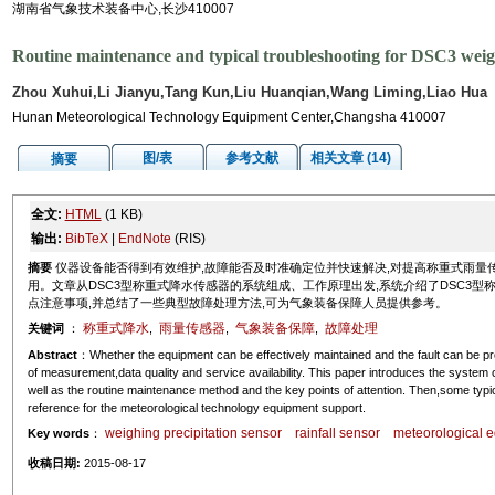
湖南省气象技术装备中心,长沙410007
Routine maintenance and typical troubleshooting for DSC3 weigh
Zhou Xuhui,Li Jianyu,Tang Kun,Liu Huanqian,Wang Liming,Liao Hua
Hunan Meteorological Technology Equipment Center,Changsha 410007
图/表
参考文献
相关文章 (14)
摘要
全文:
HTML
(1 KB)
输出:
BibTeX
|
EndNote
(RIS)
摘要
仪器设备能否得到有效维护,故障能否及时准确定位并快速解决,对提高称重式雨量
用。文章从DSC3型称重式降水传感器的系统组成、工作原理出发,系统介绍了DSC3
点注意事项,并总结了一些典型故障处理方法,可为气象装备保障人员提供参考。
称重式降水
雨量传感器
气象装备保障
故障处理
关键词
：
,
,
,
Abstract
：Whether the equipment can be effectively maintained and the fault can be pr
of measurement,data quality and service availability. This paper introduces the syste
well as the routine maintenance method and the key points of attention. Then,some typ
reference for the meteorological technology equipment support.
weighing precipitation sensor
rainfall sensor
meteorological 
Key words
：
收稿日期:
2015-08-17