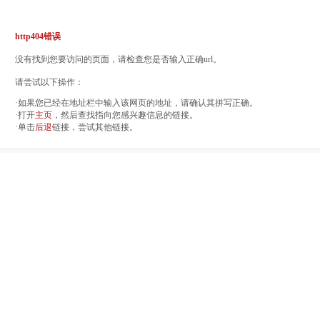
http404错误
没有找到您要访问的页面，请检查您是否输入正确url。
请尝试以下操作：
·如果您已经在地址栏中输入该网页的地址，请确认其拼写正确。
·打开
主页
，然后查找指向您感兴趣信息的链接。
·单击
后退
链接，尝试其他链接。