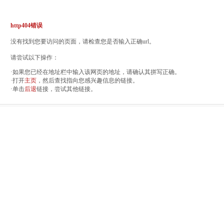
http404错误
没有找到您要访问的页面，请检查您是否输入正确url。
请尝试以下操作：
·如果您已经在地址栏中输入该网页的地址，请确认其拼写正确。
·打开
主页
，然后查找指向您感兴趣信息的链接。
·单击
后退
链接，尝试其他链接。