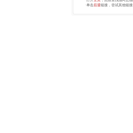
·打开
主页
，然后查找指向您感
·单击
后退
链接，尝试其他链接