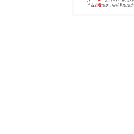
·打开
主页
，然后查找指向您感
·单击
后退
链接，尝试其他链接