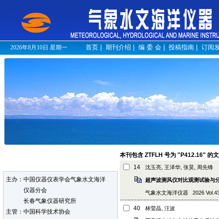
首页
|
期刊介绍
|
编 委 会
|
投稿指南
|
订阅
2026年8月10日 星期一
本刊包含 ZTFLH 号为 "P412.16" 的
14
沈玉亮, 王泽华, 张昊, 周先锋
主办：中国仪器仪表学会气象水文海洋
超声波测风仪对比观测试验与
仪器分会
气象水文海洋仪器 2026 Vol.43 (1
长春气象仪器研究所
40
林莹晶, 汪波
主管：中国科学技术协会