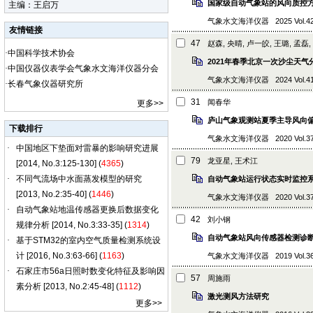
国家级自动气象站的风向质控
主编：王启万
气象水文海洋仪器 2025 Vol.42 (5
友情链接
47
赵森, 央晴, 卢一皎, 王璐, 孟磊,
·
中国科学技术协会
2021年春季北京一次沙尘天气
·
中国仪器仪表学会气象水文海洋仪器分会
气象水文海洋仪器 2024 Vol.41 (6
·
长春气象仪器研究所
31
闻春华
更多
>>
庐山气象观测站夏季主导风向
下载排行
气象水文海洋仪器 2020 Vol.37 (4
79
龙亚星, 王术江
自动气象站运行状态实时监控
气象水文海洋仪器 2020 Vol.37 (2
42
刘小钢
自动气象站风向传感器检测诊
气象水文海洋仪器 2019 Vol.36 (1
57
周施雨
激光测风方法研究
更多
>>