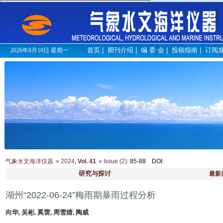
首页
|
期刊介绍
|
编 委 会
|
投稿指南
|
订阅
2026年8月10日 星期一
气象水文海洋仪器
2024
,
Vol. 41
Issue (2)
: 85-88
DOI
:
研究与探讨
最新
湖州“2022-06-24”梅雨期暴雨过程分析
向华, 吴彬, 奚雷, 周雪婧, 陶威