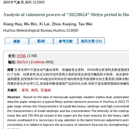
湖州市气象局,湖州 313000
Analysis of rainstorm process of “20220624” Meiyu period in H
Xiang Hua, Wu Bin, Xi Lei, Zhou Xuejing, Tao Wei
Huzhou Meteorological Bureau,Huzhou 313000
图/表
参考文献
相关文章 (15)
摘要
全文:
HTML
(1 KB)
输出:
BibTeX
|
EndNote
(RIS)
摘要
文章采用中尺度自动气象站资料、双偏振雷达资料、ERA5再分析资料及数值预报资
行了分析。结果表明:此次过程对流性雷雨大风阶段雷达表现为飑线和大雨滴、高浓度特
减弱缓慢,切变线和700 hPa急流长时间在区域内维持是导致强降水的主要原因;强降
理量的变化并合理订正,加强多种数值预报产品的对比分析,有助于提高暴雨预报的准确
暴雨
梅雨
双偏振
关键词
：
,
,
Abstract
：Based on the data of mesoscale automatic weather station,dual- polarizatio
data,this paper analyzes a typical Meiyu period rainstorm process in Huzhou in 2022.Th
gale stage shows the characteristics of squall line,heavy raindrops and high concentrati
the characteristics of small raindrops and low concentration.The intensity of the subtr
shear line and 700 hPa jet stream in the region are the main reasons for the heavy rainfa
moves southward.It is necessary to pay attention to the latest forecast adjustment and
corrections.It is helpful to improve the accuracy of rainstorm forecast by strengthening