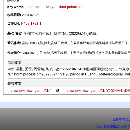
products.
rainstorm
Meiyu
dual-polarization
Key words
：
收稿日期:
2023-02-23
ZTFLH:
P458.1+21.1
基金资助:
湖州市公益性应用研究项目(2022GZ47)资助。
通讯作者:
吴彬(1986-),男,博士,高级工程师。主要从事双偏振雷达资料处理与应用工
作者简介
: 向华(1979-),男,大学,高级工程师。主要从事强对流预报服务及多普勒雷达应
引用本文:
向华, 吴彬, 奚雷, 周雪婧, 陶威. 湖州“2022-06-24”梅雨期暴雨过程分析[J]. 气象水文海洋仪器, 2024
rainstorm process of “20220624” Meiyu period in Huzhou. Meteorological Hydr
链接本文:
http://www.qxswhy.com/CN/
或
http://www.qxswhy.com/CN/Y2024/V41/I2/
版权所有 ©
地址: 长春市前进大街1号 邮编: