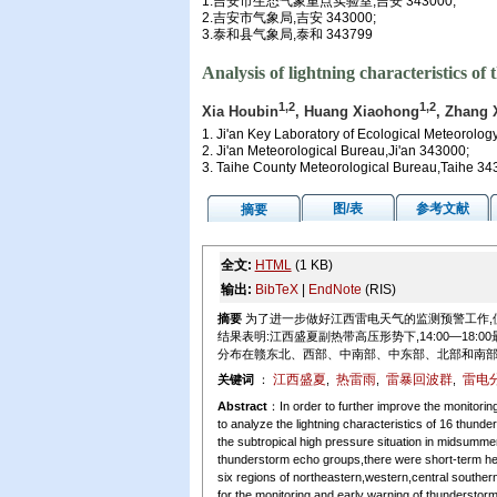
1.吉安市生态气象重点实验室,吉安 343000;
2.吉安市气象局,吉安 343000;
3.泰和县气象局,泰和 343799
Analysis of lightning characteristics 
1,2
1,2
Xia Houbin
, Huang Xiaohong
, Zhang 
1. Ji'an Key Laboratory of Ecological Meteorolog
2. Ji'an Meteorological Bureau,Ji'an 343000;
3. Taihe County Meteorological Bureau,Taihe 3
图/表
参考文献
摘要
全文:
HTML
(1 KB)
输出:
BibTeX
|
EndNote
(RIS)
摘要
为了进一步做好江西雷电天气的监测预警工作,使
结果表明:江西盛夏副热带高压形势下,14:00—18
分布在赣东北、西部、中南部、中东部、北部和南部
江西盛夏
热雷雨
雷暴回波群
雷电
关键词
：
,
,
,
Abstract
：In order to further improve the monitoring
to analyze the lightning characteristics of 16 thun
the subtropical high pressure situation in midsummer
thunderstorm echo groups,there were short-term heav
six regions of northeastern,western,central souther
for the monitoring and early warning of thunderstor