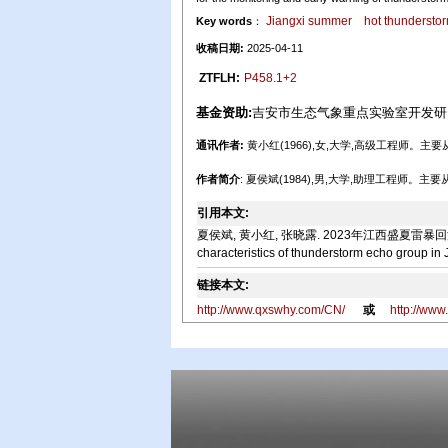
Jiangxi summer
hot thundersto
Key words
：
收稿日期:
2025-04-11
ZTFLH:
P458.1+2
基金资助:
吉安市生态气象重点实验室开发研究基金项
通讯作者:
黄小红(1966),女,大学,高级工程师
作者简介
: 夏侯斌(1984),男,大学,助理工程师
引用本文:
夏侯斌, 黄小红, 张晓露. 2023年江西盛夏雷暴回波群雷电特征分析[
characteristics of thunderstorm echo group in
链接本文:
http://www.qxswhy.com/CN/
或
http://ww