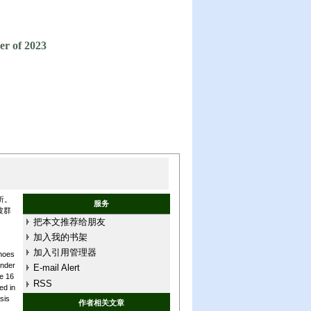
er of 2023
析。
服务
波群
把本文推荐给朋友
加入我的书架
加入引用管理器
choes
under
E-mail Alert
he 16
RSS
ed in
sis
作者相关文章