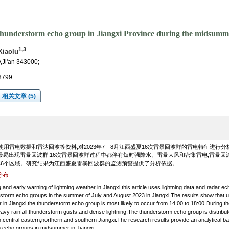
of thunderstorm echo group in Jiangxi Province during the midsumm
1,3
Xiaolu
y,Ji'an 343000;
43799
相关文章 (5)
用雷电数据和雷达回波等资料,对2023年7—8月江西盛夏16次雷暴回波群的雷电特征进行分
:00最易出现雷暴回波群;16次雷暴回波群过程中都伴有短时强降水、雷暴大风和密集雷电;雷暴回
6个区域。研究结果为江西盛夏雷暴回波群的监测预警提供了分析依据。
分布
 and early warning of lightning weather in Jiangxi,this article uses lightning data and radar e
derstorm echo groups in the summer of July and August 2023 in Jiangxi.The results show that 
 in Jiangxi,the thunderstorm echo group is most likely to occur from 14:00 to 18:00.During t
y rainfall,thunderstorm gusts,and dense lightning.The thunderstorm echo group is distribut
n,central eastern,northern,and southern Jiangxi.The research results provide an analytical ba
m echo groups in midsummer in Jiangxi.