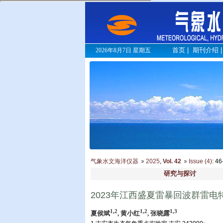
首页
|
期刊介绍
2026年8月7日 星期五
气象水文海洋仪器
2025
,
Vol. 42
Issue (4)
: 4
研究与探讨
2023年江西盛夏雷暴回波群雷电
1,2
1,2
1,3
夏侯斌
, 黄小红
, 张晓露