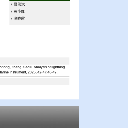
夏侯斌
黄小红
张晓露
ang Xiaolu. Analysis of lightning
arine Instrument, 2025, 42(4): 46-49.