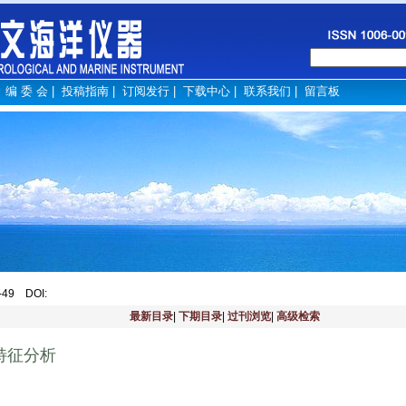
|
编 委 会
|
投稿指南
|
订阅发行
|
下载中心
|
联系我们
|
留言板
6-49
DOI
:
最新目录
|
下期目录
|
过刊浏览
|
高级检索
特征分析