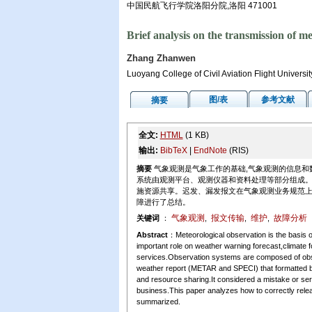
中国民航飞行学院洛阳分院,洛阳 471001
Brief analysis on the transmission of m
Zhang Zhanwen
Luoyang College of Civil Aviation Flight Univers
图/表
参考文献
摘要
全文:
HTML
(1 KB)
输出:
BibTeX
|
EndNote
(RIS)
摘要
气象观测是气象工作的基础,气象观测的信息和
系统由观测平台、观测仪器和资料处理等部分组成。观测
施资源共享。迟发、漏发报文在气象观测业务规范上
障进行了总结。
气象观测
报文传输
维护
故障分析
关键词
：
,
,
,
Abstract
：Meteorological observation is the basis o
important role on weather warning forecast,climate f
services.Observation systems are composed of obse
weather report (METAR and SPECI) that formatted by
and resource sharing.It considered a mistake or ser
business.This paper analyzes how to correctly relea
summarized.