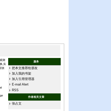
观测
服务
换,实
把本文推荐给朋友
型故
加入我的书架
加入引用管理器
E-mail Alert
al
RSS
nge
作者相关文章
张占文