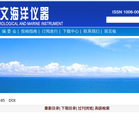
|
编 委 会
|
投稿指南
|
订阅发行
|
下载中心
|
联系我们
|
留言板
3-85
DOI
:
最新目录
|
下期目录
|
过刊浏览
|
高级检索