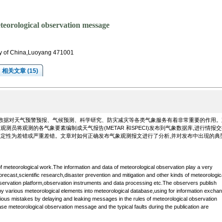
eteorological observation message
ity of China,Luoyang 471001
相关文章 (15)
数据对天气预警预报、气候预测、科学研究、防灾减灾等各类气象服务有着非常重要的作用。
员将观测的各气象要素编制成天气报告(METAR 和SPECI)发布到气象数据库,进行情报交
定性为差错或严重差错。文章对如何正确发布气象观测报文进行了分析,并对发布中出现的典
f meteorological work.The information and data of meteorological observation play a very
orecast,scientific research,disaster prevention and mitigation and other kinds of meteorologic
rvation platform,observation instruments and data processing etc.The observers publish
 various meteorological elements into meteorological database,using for information excha
ious mistakes by delaying and leaking messages in the rules of meteorological observation
se meteorological observation message and the typical faults during the publication are