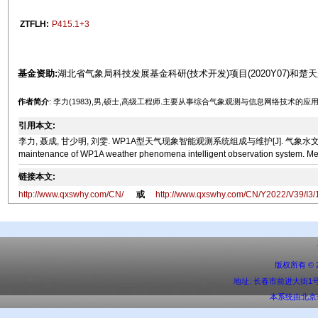
ZTFLH:
P415.1+3
基金资助:
湖北省气象局科技发展基金科研(技术开发)项目(2020Y07)和楚天
作者简介
: 李力(1983),男,硕士,高级工程师.主要从事综合气象观测与信息网络技术的应
引用本文:
李力, 聂成, 甘少明, 刘雯. WP1A型天气现象智能观测系统组成与维护[J]. 气象水文海洋仪器, 2022, 3
maintenance of WP1A weather phenomena intelligent observation system. Mete
链接本文:
http://www.qxswhy.com/CN/
或
http://www.qxswhy.com/CN/Y2022/V39/I3/
版权所有 ©
地址: 长春市前进大街1号 邮编:
本系统由
北京