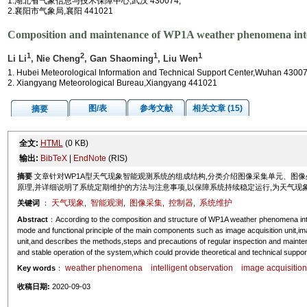
1.湖北省气象信息与技术保障中心,武汉 430074;
2.襄阳市气象局,襄阳 441021
Composition and maintenance of WP1A weather phenomena intel
1
2
1
1
Li Li
, Nie Cheng
, Gan Shaoming
, Liu Wen
1. Hubei Meteorological Information and Technical Support Center,Wuhan 43007
2. Xiangyang Meteorological Bureau,Xiangyang 441021
图/表
参考文献
相关文章 (15)
摘要
全文:
HTML
(0 KB)
输出:
BibTeX
|
EndNote
(RIS)
摘要
文章针对WP1A型天气现象智能观测系统的组成结构,分类介绍图像采集单元、图
原理,并详细说明了系统定期维护的方法与注意事项,以保障系统持续稳定运行,为天气现
天气现象
智能观测
图像采集
控制器
系统维护
关键词
：
,
,
,
,
Abstract
：According to the composition and structure of WP1A weather phenomena intel
mode and functional principle of the main components such as image acquisition unit,i
unit,and describes the methods,steps and precautions of regular inspection and mainten
and stable operation of the system,which could provide theoretical and technical sup
weather phenomena
intelligent observation
image acquisition
Key words
：
收稿日期:
2020-09-03