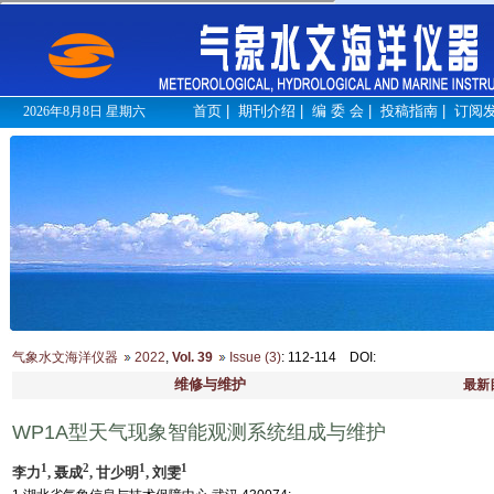
首页
|
期刊介绍
|
编 委 会
|
投稿指南
|
订阅
2026年8月8日 星期六
气象水文海洋仪器
2022
,
Vol. 39
Issue (3)
: 112-114
DOI
:
维修与维护
最新
WP1A型天气现象智能观测系统组成与维护
1
2
1
1
李力
, 聂成
, 甘少明
, 刘雯