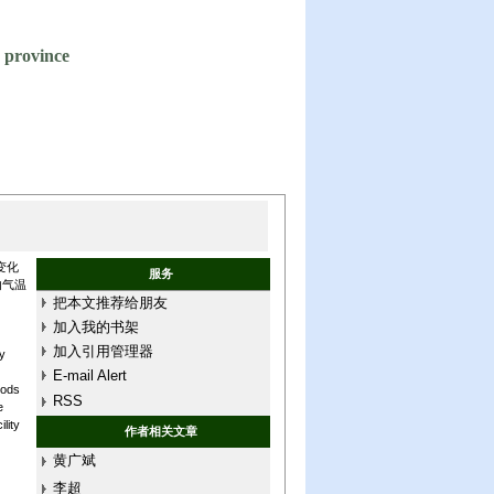
g province
变化
服务
内气温
把本文推荐给朋友
加入我的书架
加入引用管理器
y
E-mail Alert
iods
RSS
e
lity
作者相关文章
黄广斌
李超