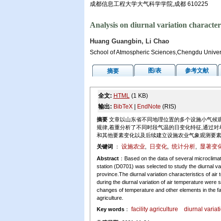
成都信息工程大学大气科学学院,成都 610225
Analysis on diurnal variation characteri
Huang Guangbin, Li Chao
School of Atmospheric Sciences,Chengdu Univer
图/表
参考文献
摘要
全文:
HTML
(1 KB)
输出:
BibTeX
|
EndNote
(RIS)
摘要
文章以山东省不同地理位置的多个设施小气候观测站
规律,着重分析了不同时段气温的日变化特征,通过
和其他要素变化以及后续建立设施农业气象观测要
设施农业
日变化
统计分析
显著变
关键词
：
,
,
,
Abstract
：Based on the data of several microclimate 
station (D0701) was selected to study the diurnal 
province.The diurnal variation characteristics of air
during the diurnal variation of air temperature were s
changes of temperature and other elements in the faci
agriculture.
facility agriculture
diurnal variat
Key words
：