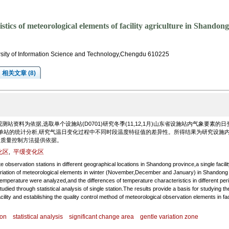
stics of meteorological elements of facility agriculture in Shandon
sity of Information Science and Technology,Chengdu 610225
相关文章 (8)
资料为依据,选取单个设施站(D0701)研究冬季(11,12,1月)山东省设施站内气象要素的日
对单站的统计分析,研究气温日变化过程中不同时段温度特征值的差异性。所得结果为研究设施
素质量控制方法提供依据。
化区
平缓变化区
,
observation stations in different geographical locations in Shandong province,a single facilit
variation of meteorological elements in winter (November,December and January) in Shandong
 temperature were analyzed,and the differences of temperature characteristics in different per
tudied through statistical analysis of single station.The results provide a basis for studying th
lity and establishing the quality control method of meteorological observation elements in faci
ion
statistical analysis
significant change area
gentle variation zone