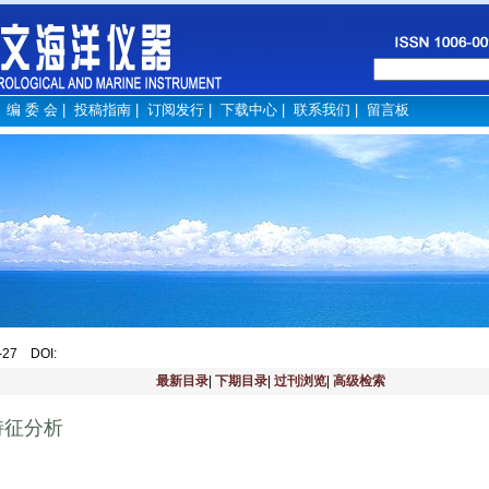
|
编 委 会
|
投稿指南
|
订阅发行
|
下载中心
|
联系我们
|
留言板
4-27
DOI
:
最新目录
|
下期目录
|
过刊浏览
|
高级检索
特征分析