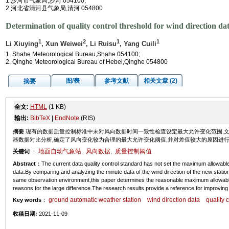
1.沙河市气象局,沙河 054100;
2.河北省清河县气象局,清河 054800
Determination of quality control threshold for wind direction da
1
2
1
1
Li Xiuying
, Xun Weiwei
, Li Ruisu
, Yang Cuili
1. Shahe Meteorological Bureau,Shahe 054100;
2. Qinghe Meteorological Bureau of Hebei,Qinghe 054800
图/表
参考文献
相关文章 (2)
摘要
全文:
HTML
(1 KB)
输出:
BibTeX
|
EndNote
(RIS)
摘要
现有的数据质量控制标准中未对风向数据时间一致性检查设定最大允许变化范围,
器数据对比分析,确定了风向变化较为合理的最大允许变化阈值,并对差值较大的原因进
地面自动气象站
风向数据
质量控制阈值
关键词
：
,
,
Abstract
：The current data quality control standard has not set the maximum allowable
data.By comparing and analyzing the minute data of the wind direction of the new statio
same observation environment,this paper determines the reasonable maximum allowable
reasons for the large difference.The research results provide a reference for improving 
ground automatic weather station
wind direction data
quality 
Key words
：
收稿日期:
2021-11-09