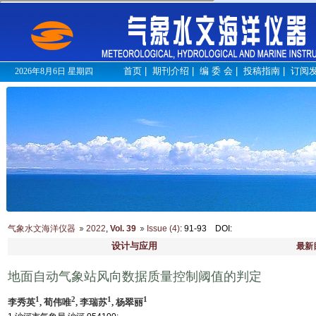
首页
|
期刊介绍
|
编 委 会
|
投稿指南
|
订阅
2026年8月6日 星期四
气象水文海洋仪器
2022
,
Vol. 39
Issue (4)
: 91-93
DOI
:
设计与应用
最新
地面自动气象站风向数据质量控制阈值的判定
1
2
1
1
李秀英
, 荀伟唯
, 李瑞苏
, 杨翠丽