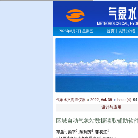
首页
|
期刊介绍
2026年8月7日 星期五
气象水文海洋仪器
2022
,
Vol. 39
Issue (4)
: 9
设计与应用
区域自动气象站数据读取辅助软
1
2
1
1
邓圣
, 梁平
, 陈利芳
, 张初江