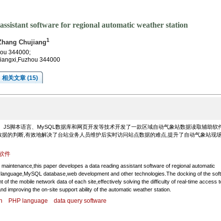
assistant software for regional automatic weather station
1
Zhang Chujiang
hou 344000;
Jiangxi,Fuzhou 344000
相关文章 (15)
、JS脚本语言、MySQL数据库和网页开发等技术开发了一款区域自动气象站数据读取辅助软
数据的判断,有效地解决了台站业务人员维护后实时访问站点数据的难点,提升了自动气象站现
软件
e maintenance,this paper developes a data reading assistant software of regional automatic
g language,MySQL database,web development and other technologies.The docking of the sof
f the mobile network data of each site,effectively solving the difficulty of real-time access t
d improving the on-site support ability of the automatic weather station.
n
PHP language
data query software