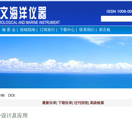
|
编 委 会
|
投稿指南
|
订阅发行
|
下载中心
|
联系我们
|
留言板
4-96
DOI
:
最新目录
|
下期目录
|
过刊浏览
|
高级检索
件设计及应用