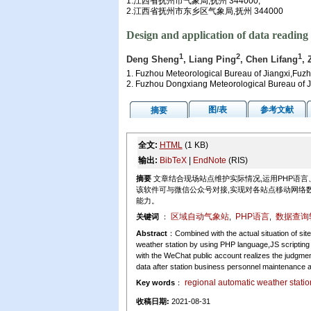
1.江西省抚州市气象局,抚州 344000;
2.江西省抚州市东乡区气象局,抚州 344000
Design and application of data reading 
1
2
1
Deng Sheng
, Liang Ping
, Chen Lifang
, 
1. Fuzhou Meteorological Bureau of Jiangxi,Fuz
2. Fuzhou Dongxiang Meteorological Bureau of 
图/表
参考文献
摘要
全文:
HTML
(1 KB)
输出:
BibTeX
|
EndNote
(RIS)
摘要
文章结合现场站点维护实际情况,运用PHP语言
该软件可与微信公众号对接,实现对各站点移动网络
能力。
区域自动气象站
PHP语言
数据查询
关键词
：
,
,
Abstract
：Combined with the actual situation of sit
weather station by using PHP language,JS scriptin
with the WeChat public account realizes the judgment o
data after station business personnel maintenance an
regional automatic weather statio
Key words
：
收稿日期:
2021-08-31