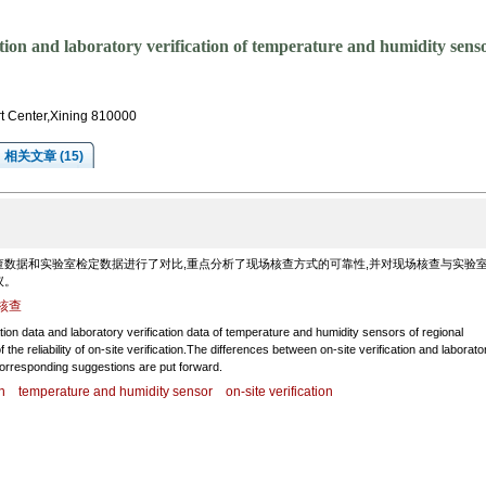
ation and laboratory verification of temperature and humidity sens
t Center,Xining 810000
相关文章 (15)
数据和实验室检定数据进行了对比,重点分析了现场核查方式的可靠性,并对现场核查与实验
议。
核查
ion data and laboratory verification data of temperature and humidity sensors of regional
the reliability of on-site verification.The differences between on-site verification and laborato
orresponding suggestions are put forward.
n
temperature and humidity sensor
on-site verification