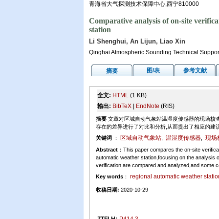
青海省大气探测技术保障中心,西宁810000
Comparative analysis of on-site verific
station
Li Shenghui, An Lijun, Liao Xin
Qinghai Atmospheric Sounding Technical Suppor
图/表
参考文献
摘要
全文:
HTML
(1 KB)
输出:
BibTeX
|
EndNote
(RIS)
摘要
文章对区域自动气象站温湿度传感器的现场核查
存在的差异进行了对比和分析,从而提出了相应的建
区域自动气象站
温湿度传感器
现场
关键词
：
,
,
Abstract
：This paper compares the on-site verificat
automatic weather station,focusing on the analysis of 
verification are compared and analyzed,and some c
regional automatic weather statio
Key words
：
收稿日期:
2020-10-29