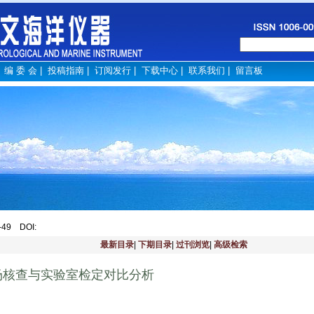
|
编 委 会
|
投稿指南
|
订阅发行
|
下载中心
|
联系我们
|
留言板
8-49
DOI
:
最新目录
|
下期目录
|
过刊浏览
|
高级检索
场核查与实验室检定对比分析