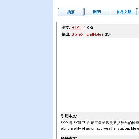
图/表
参考文献
摘要
全文:
HTML
(1 KB)
输出:
BibTeX
|
EndNote
(RIS)
引用本文:
张立清, 张洪卫. 自动气象站观测数据异常的检查方法[J]. 气象水文
abnormality of automatic weather station. Met
链接本文: