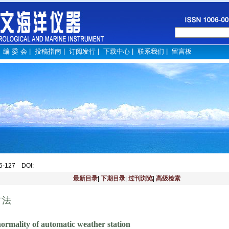
|
编 委 会
|
投稿指南
|
订阅发行
|
下载中心
|
联系我们
|
留言板
25-127
DOI
:
最新目录
|
下期目录
|
过刊浏览
|
高级检索
方法
ormality of automatic weather station