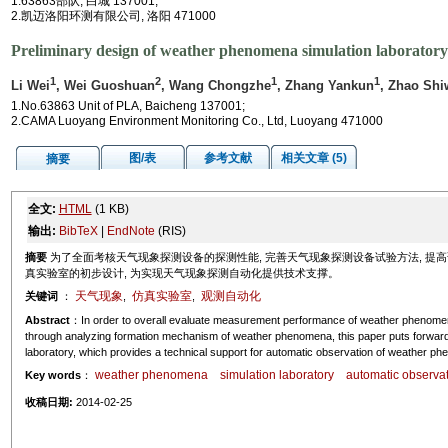
1.63863部队, 白城 137001;
2.凯迈洛阳环测有限公司, 洛阳 471000
Preliminary design of weather phenomena simulation laboratory
1
2
1
1
Li Wei
, Wei Guoshuan
, Wang Chongzhe
, Zhang Yankun
, Zhao Shi
1.No.63863 Unit of PLA, Baicheng 137001;
2.CAMA Luoyang Environment Monitoring Co., Ltd, Luoyang 471000
图/表
参考文献
相关文章 (5)
摘要
全文:
HTML
(1 KB)
输出:
BibTeX
|
EndNote
(RIS)
摘要
为了全面考核天气现象探测设备的探测性能, 完善天气现象探测设备试验方法, 提高
真实验室的初步设计, 为实现天气现象探测自动化提供技术支撑。
天气现象
仿真实验室
观测自动化
关键词
：
,
,
Abstract
：In order to overall evaluate measurement performance of weather phenomena
through analyzing formation mechanism of weather phenomena, this paper puts forward
laboratory, which provides a technical support for automatic observation of weather p
weather phenomena
simulation laboratory
automatic observa
Key words
：
收稿日期:
2014-02-25