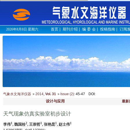
首页
|
期刊介绍
|
编 委 会
|
投稿指南
|
订阅
2026年8月8日 星期六
气象水文海洋仪器
2014
,
Vol. 31
Issue (2)
: 45-47
DOI
:
设计与应用
最新
天气现象仿真实验室初步设计
1
2
1
1
1
李伟
, 魏国栓
, 王崇哲
, 张艳昆
, 赵士伟