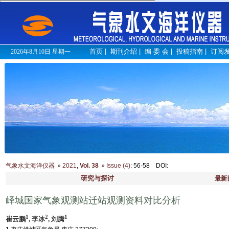
首页
|
期刊介绍
|
编 委 会
|
投稿指南
|
订阅
2026年8月10日 星期一
气象水文海洋仪器
2021
,
Vol. 38
Issue (4)
: 56-58
DOI
:
研究与探讨
最新
峄城国家气象观测站迁站观测资料对比分析
1
2
1
崔云鹏
, 李冰
, 刘腾