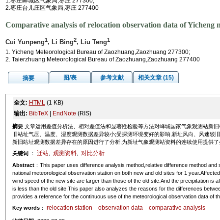
1.枣庄峄城区气象局,枣庄 277300;
2.枣庄台儿庄区气象局,枣庄 277400
Comparative analysis of relocation observation data of Yicheng 
1
2
1
Cui Yunpeng
, Li Bing
, Liu Teng
1. Yicheng Meteorological Bureau of Zaozhuang,Zaozhuang 277300;
2. Taierzhuang Meteorological Bureau of Zaozhuang,Zaozhuang 277400
图/表
参考文献
相关文章 (15)
摘要
全文:
HTML
(1 KB)
输出:
BibTeX
|
EndNote
(RIS)
摘要
文章运用差值分析法、相对差值法和显著性检验等方法对峄城国家气象观测站新旧站
旧站址气压、温度、湿度观测数据差异较小;受探测环境变好的影响,新址风向、风速较旧
新旧站址观测数据差异存在的原因进行了分析,为新址气象观测站资料的连续使用提供了
迁站
观测资料
对比分析
关键词
：
,
,
Abstract
：This paper uses difference analysis method,relative difference method and si
national meteorological observation station on both new and old sites for 1 year.Affecte
wind speed of the new site are larger than those of the old site.And the precipitation is a
is less than the old site.This paper also analyzes the reasons for the differences betwe
provides a reference for the continuous use of the meteorological observation data of th
relocation station
observation data
comparative analysis
Key words
：