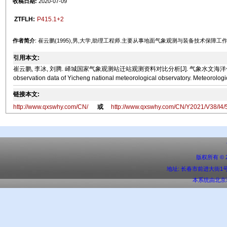
收稿日期:
2020-07-09
ZTFLH:
P415.1+2
作者简介
: 崔云鹏(1995),男,大学,助理工程师.主要从事地面气象观测与装备技术保障工作
引用本文:
崔云鹏, 李冰, 刘腾. 峄城国家气象观测站迁站观测资料对比分析[J]. 气象水文海洋仪器, 2021, 38(4): 5
observation data of Yicheng national meteorological observatory. Meteorologi
链接本文:
http://www.qxswhy.com/CN/
或
http://www.qxswhy.com/CN/Y2021/V38/I4/
版权所有 ©
地址: 长春市前进大街1号 邮编:
本系统由
北京