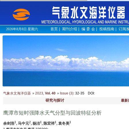
首页
|
期刊介绍
|
编 委 会
|
投稿指南
|
订阅
2026年8月8日 星期六
气象水文海洋仪器
2023
,
Vol. 40
Issue (3)
: 32-35
DOI
:
研究与探讨
最新
鹰潭市短时强降水天气分型与回波特征分析
1
2
1
1
1
余剑浩
, 马中元
, 杨洁
, 陈宏祥
, 袁冬美