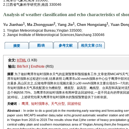
1.鹰潭市气象局,鹰潭 335000;
2.江西省气象科学研究所,南昌 330046
Analysis of weather classification and echo characteristics of sho
1
2
1
1
Yu Jianhao
, Ma Zhongyuan
, Yang Jie
, Chen Hongxiang
, Yuan Don
1. Yingtan Meteorological Bureau,Yingtan 335000;
2. Jiangxi Institute of Meteorological Sciences,Nanchang 330046
图/表
参考文献
相关文章 (15)
摘要
全文:
HTML
(1 KB)
输出:
BibTeX
|
EndNote
(RIS)
摘要
为了做好鹰潭市短时强降水天气的监测预警和预报服务工作,文章使用MICAPS天气资
潭市短时强降水过程进行分析,结果表明:1)鹰潭市≥30 mm/h强降水中心位于鹰潭中
次最多,高山区次之,丘陵地带强降水出现频次最少;≥30 mm/h强降水主要出现在5—7月的主汛
市短时强降水天气系统配置分为槽前型、槽底型、副高型、飑线型、台风型和高架对流型
总个例的58.75%。3)鹰潭市的短时强降水有两种雷达回波特征,一是不同走向的带状回
波)特征。上述研究结果为鹰潭市短时强降水的预报预警提供了分析依据。
鹰潭
短时强降水
天气分型
回波特征
关键词
：
,
,
,
Abstract
：In order to do a good job in the monitoring,early warning and forecasting serv
paper uses MICAPS weather data,radar echo,ground automatic weather station and other
in Yingtan from 2015 to 2019.The results show that:1)the center of heavy precipitation gr
central valley plain and southern mountainous area of Yingtan.Among them,the frequency o