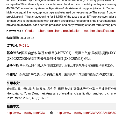
the most,followed by the high mountain area,and the frequency of heavy precipitation in t
or equal to 30mm/h mainly occurs in the main flood season from May to July,accounting 
40.2%.2)The weather system configuration of short-term strong precipitation in Yingtan i
high type,squall line type,typhoon type and elevated convection type.The trough front t
precipitation in Yingtan,accounting for 58.75% of the total cases.3)There are two radar e
Yingtan.One is the band echo with different directions.The second is the characteristic
provide an analytical basis for the prediction and early warning of short-term strong preci
Yingtan
short-term strong precipitation
weather classification
Key words
：
收稿日期:
2023-03-17
ZTFLH:
P458.1
基金资助:
国家自然科学基金项目(41975001)、鹰潭市气象局科研项目(JXY
(JX2022ZX004)和江西省气象科技项目(JX2020M23)资助。
通讯作者:
马中元(1954),男,大学,高级工程师。主要从事天气预报与预报技术研究工作
作者简介
: 余剑浩(1966),男,大学,高级工程师。主要从事天气预报与预报技术研究工作。
引用本文:
余剑浩, 马中元, 杨洁, 陈宏祥, 袁冬美. 鹰潭市短时强降水天气分型与回波特征分析[J]. 气象水文海洋仪
Hongxiang, Yuan Dongmei. Analysis of weather classification and echo characte
Instrument, 2023, 40(3): 32-35.
链接本文:
http://www.qxswhy.com/CN/
或
http://www.qxswhy.com/CN/Y2023/V40/I3/