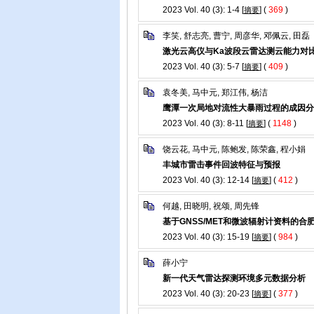
2023 Vol. 40 (3): 1-4 [
] (
369
)
摘要
李笑, 舒志亮, 曹宁, 周彦华, 邓佩云, 田磊
激光云高仪与Ka波段云雷达测云能力对
2023 Vol. 40 (3): 5-7 [
] (
409
)
摘要
袁冬美, 马中元, 郑江伟, 杨洁
鹰潭一次局地对流性大暴雨过程的成因分
2023 Vol. 40 (3): 8-11 [
] (
1148
)
摘要
饶云花, 马中元, 陈鲍发, 陈荣鑫, 程小娟
丰城市雷击事件回波特征与预报
2023 Vol. 40 (3): 12-14 [
] (
412
)
摘要
何越, 田晓明, 祝颂, 周先锋
基于GNSS/MET和微波辐射计资料的
2023 Vol. 40 (3): 15-19 [
] (
984
)
摘要
薛小宁
新一代天气雷达探测环境多元数据分析
2023 Vol. 40 (3): 20-23 [
] (
377
)
摘要