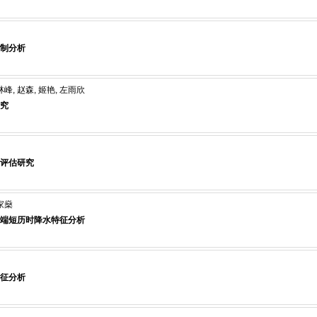
制分析
林峰, 赵森, 姬艳, 左雨欣
究
评估研究
毛家燊
端短历时降水特征分析
征分析