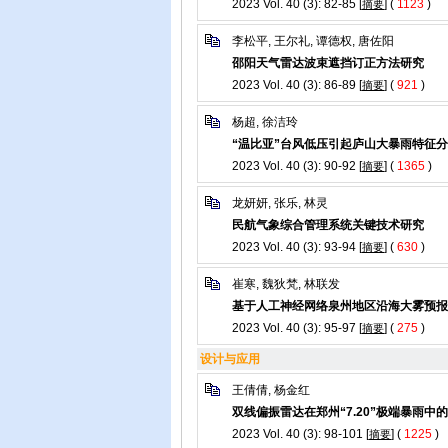
2023 Vol. 40 (3): 82-85 [
] (
1123
)
摘要
李松平, 王尔礼, 谭德权, 唐佐阳
邵阳天气雷达波束遮挡订正方法研究
2023 Vol. 40 (3): 86-89 [
] (
921
)
摘要
杨超, 徐洁玲
“温比亚”台风低压引起庐山大暴雨特征
2023 Vol. 40 (3): 90-92 [
] (
1365
)
摘要
龙妍妍, 张乐, 林灵
民航气象综合管理系统关键技术研究
2023 Vol. 40 (3): 93-94 [
] (
630
)
摘要
崔寒, 魏狄梵, 林联发
基于人工神经网络泉州地区沿海大雾预报
2023 Vol. 40 (3): 95-97 [
] (
275
)
摘要
设计与应用
王倩倩, 杨金红
双线偏振雷达在郑州“7.20”极端暴雨中
2023 Vol. 40 (3): 98-101 [
] (
1225
)
摘要