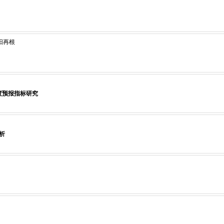
欧阳再根
度预报指标研究
析