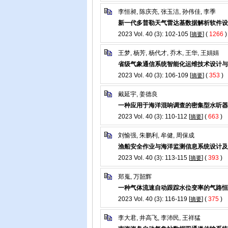
李恒昶, 陈庆亮, 张玉洁, 孙伟佳, 李季
新一代多普勒天气雷达基数据解析软件设
2023 Vol. 40 (3): 102-105 [
] (
1266
)
摘要
王梦, 杨芳, 杨代才, 乔木, 王华, 王娟娟
省级气象通信系统智能化运维技术设计与
2023 Vol. 40 (3): 106-109 [
] (
353
)
摘要
戴延宇, 姜德良
一种应用于海洋混响调查的密集型水听器
2023 Vol. 40 (3): 110-112 [
] (
663
)
摘要
刘愉强, 朱鹏利, 牟健, 周保成
渔船安全作业与海洋监测信息系统设计及
2023 Vol. 40 (3): 113-115 [
] (
393
)
摘要
郑嵬, 万韶辉
一种气体流速自动跟踪水位变率的气路恒
2023 Vol. 40 (3): 116-119 [
] (
375
)
摘要
李大君, 井高飞, 李沛民, 王祥猛