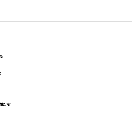
析
逵
性分析