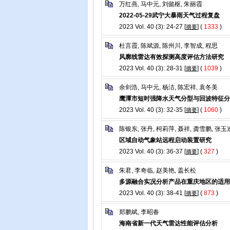
万红燕, 马中元, 刘懿枢, 朱丽霞
2022-05-29武宁大暴雨天气过程复盘
2023 Vol. 40 (3): 24-27 [
] (
1333
)
摘要
杜言霞, 陈斌源, 陈州川, 李智成, 程思
风廓线雷达有效探测高度评估方法研究
2023 Vol. 40 (3): 28-31 [
] (
1039
)
摘要
余剑浩, 马中元, 杨洁, 陈宏祥, 袁冬美
鹰潭市短时强降水天气分型与回波特征分
2023 Vol. 40 (3): 32-35 [
] (
1060
)
摘要
陈银东, 张丹, 柯莉萍, 聂祥, 龚雪鹏, 张玉
区域自动气象站远程启动装置研究
2023 Vol. 40 (3): 36-37 [
] (
327
)
摘要
朱君, 李奇临, 赵美艳, 盖长松
多源融合实况分析产品在重庆地区的适用
2023 Vol. 40 (3): 38-41 [
] (
873
)
摘要
郑鹏斌, 李昭春
海南省新一代天气雷达性能评估分析