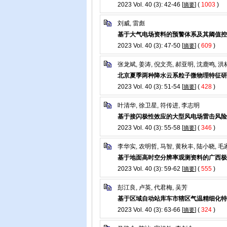
2023 Vol. 40 (3): 42-46 [
] (
1003
)
摘要
刘威, 雷彪
基于大气电场资料的预警体系及其阈值控
2023 Vol. 40 (3): 47-50 [
] (
609
)
摘要
张龙斌, 姜涛, 倪文亮, 郝亚明, 沈鹿鸣, 洪
北京夏季两种降水云系粒子微物理特征研
2023 Vol. 40 (3): 51-54 [
] (
428
)
摘要
叶清华, 徐卫星, 符传进, 李志明
基于接闪极性效应的大型风电场雷击风险
2023 Vol. 40 (3): 55-58 [
] (
346
)
摘要
李华实, 农明哲, 马智, 黄秋丰, 陆小晓, 
基于地面高时空分辨率观测资料的广西极
2023 Vol. 40 (3): 59-62 [
] (
555
)
摘要
彭江良, 卢英, 代君梅, 吴芳
基于区域自动站库车市辖区气温精细化特
2023 Vol. 40 (3): 63-66 [
] (
324
)
摘要