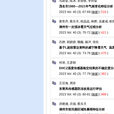
马路金, 陈冰, 宋祖钦, 李剑金
茂名市1980—2021年气候变化特征分析
2023 Vol. 40 (3): 67-69 [
] (
516
)
摘要
黄奕丹, 蔡乐天, 程晶晶, 林辉, 吴建成, 
漳州市一次强冰雹天气过程分析
2023 Vol. 40 (3): 70-72 [
] (
421
)
摘要
吕静, 胡妍妍, 魏巍, 杨洋, 张欣
基于L波段雷达资料的威宁降雪天气 温
2023 Vol. 40 (3): 73-76 [
] (
470
)
摘要
何涛, 王彦朝
DHC2湿度传感器检定结果的不确定度分
2023 Vol. 40 (3): 77-79 [
] (
382
)
摘要
王宗海, 周菲
东营风传感器防冻改造运行评估
2023 Vol. 40 (3): 80-81 [
] (
998
)
摘要
洪晓湘, 庄炀, 蔡乐天
漳州市前汛期区域性暴雨特征分析