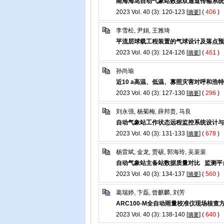
南海海岛自动气象站数据双通道传输系统
2023 Vol. 40 (3): 120-123 [
] (
406
)
摘要
李雪松, 尹娟, 王雅琦
平流层球载工程装置的气球设计及落点预
2023 Vol. 40 (3): 124-126 [
] (
461
)
摘要
孙尚瑜
近10 a高温、低温、寡照灾害对呼和浩
2023 Vol. 40 (3): 127-130 [
] (
296
)
摘要
刘永强, 杨菊梅, 薛邦贵, 马良
自动气象站工作状态远程监控系统设计与
2023 Vol. 40 (3): 131-133 [
] (
678
)
摘要
杨雷斌, 金龙, 贾硕, 郭海玲, 吴裴裴
自动气象站主备站数据质量对比 监测平
2023 Vol. 40 (3): 134-137 [
] (
560
)
摘要
葛瑞婷, 卞磊, 曾麒麟, 刘芳
ARC100-M全自动雨量校准仪现场核查
2023 Vol. 40 (3): 138-140 [
] (
640
)
摘要