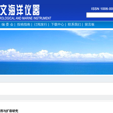
|
编 委 会
|
投稿指南
|
订阅发行
|
下载中心
|
联系我们
|
留言板
用与扩容研究