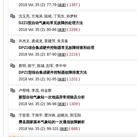
2018 Vol. 35 (2): 77-79 [
] (
1387
)
摘要
沈玉亮, 方海涛, 陆斌, 丁宪生, 孙梦秋
DZZ3型自动气象站常见故障的处理方法
2018 Vol. 35 (2): 80-86 [
] (
2286
)
摘要
许杰文, 龚成龙, 姜建萍, 朱克备
DPZ1综合集成硬件控制器常见故障排查和处理
2018 Vol. 35 (2): 87-90 [
] (
2216
)
摘要
蔡明, 陈宁, 陈城, 彭军, 李中华
DPZ1型综合集成硬件控制器故障排查方法
2018 Vol. 35 (2): 91-95 [
] (
1201
)
摘要
卢帮维, 李茂, 何金辉
新型自动气象站一次地温异常排除及分析
2018 Vol. 35 (2): 96-98 [
] (
1309
)
摘要
于富荣, 于旭平, 曹兴锋, 赵晓光, 郭宝阳
费县国家基本气象站的一次通信故障解析
2018 Vol. 35 (2): 99-101 [
] (
688
)
摘要