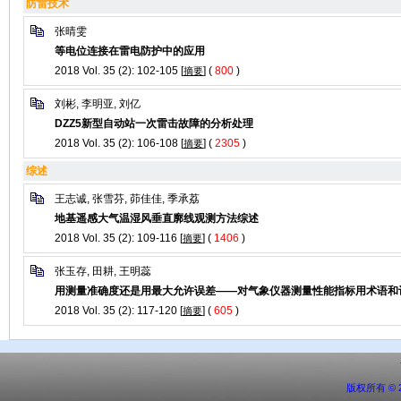
防雷技术
张晴雯
等电位连接在雷电防护中的应用
2018 Vol. 35 (2): 102-105 [
] (
800
)
摘要
刘彬, 李明亚, 刘亿
DZZ5新型自动站一次雷击故障的分析处理
2018 Vol. 35 (2): 106-108 [
] (
2305
)
摘要
综述
王志诚, 张雪芬, 茆佳佳, 季承荔
地基遥感大气温湿风垂直廓线观测方法综述
2018 Vol. 35 (2): 109-116 [
] (
1406
)
摘要
张玉存, 田耕, 王明蕊
用测量准确度还是用最大允许误差——对气象仪器测量性能指标用术语和
2018 Vol. 35 (2): 117-120 [
] (
605
)
摘要
版权所有 ©