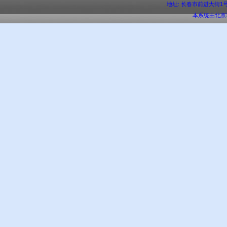
地址: 长春市前进大街1号 邮编:
本系统由
北京