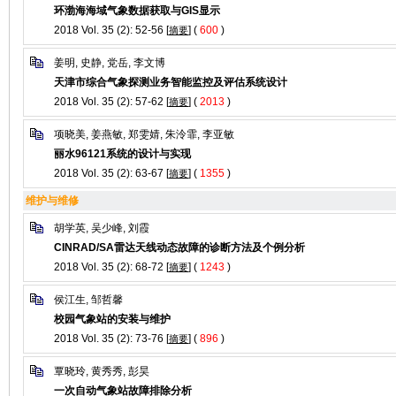
环渤海海域气象数据获取与GIS显示
2018 Vol. 35 (2): 52-56 [
] (
600
)
摘要
姜明, 史静, 党岳, 李文博
天津市综合气象探测业务智能监控及评估系统设计
2018 Vol. 35 (2): 57-62 [
] (
2013
)
摘要
项晓美, 姜燕敏, 郑雯婧, 朱泠霏, 李亚敏
丽水96121系统的设计与实现
2018 Vol. 35 (2): 63-67 [
] (
1355
)
摘要
维护与维修
胡学英, 吴少峰, 刘霞
CINRAD/SA雷达天线动态故障的诊断方法及个例分析
2018 Vol. 35 (2): 68-72 [
] (
1243
)
摘要
侯江生, 邹哲馨
校园气象站的安装与维护
2018 Vol. 35 (2): 73-76 [
] (
896
)
摘要
覃晓玲, 黄秀秀, 彭昊
一次自动气象站故障排除分析