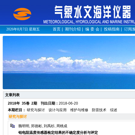
首页
|
期刊介绍
|
编 委 会
|
投稿指南
|
订阅
2026年8月7日 星期五
文章列表
2018年 35卷 2期
刊出日期：
2018-06-20
本期栏目：
研究与探讨
设计与应用
维护与维修
防雷技术
综述
研究与探讨
魏明明, 郑德彬, 刘禹杉, 周桃成
铂电阻温度传感器检定结果的不确定度分析与评定