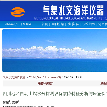
首页
|
期刊介绍
|
编 委 会
|
投稿指南
|
订阅
2026年8月6日 星期四
DOI
气象水文海洋仪器
2024
,
Vol. 41
Issue (3)
: 129-132
:
维修与维护
最新
四川地区自动土壤水分探测设备故障特征分析与应急保
1
2
何超
, 梁津