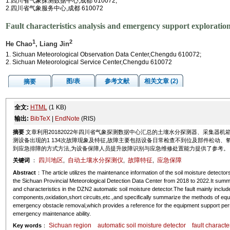
1.四川省气象探测数据中心,成都 610072;
2.四川省气象服务中心,成都 610072
Fault characteristics analysis and emergency support exploration
1
2
He Chao
, Liang Jin
1. Sichuan Meteorological Observation Data Center,Chengdu 610072;
2. Sichuan Meteorological Service Center,Chengdu 610072
图/表
参考文献
相关文章 (2)
摘要
全文:
HTML
(1 KB)
输出:
BibTeX
|
EndNote
(RIS)
摘要
文章利用20182022年四川省气象探测数据中心汇总的土壤水分探测器、采集器机
测设备出现的1 134次故障现象及特征,故障主要包括设备日常检查不到位及部件松动
到应急排障的方式方法,为设备保障人员提升故障识别与应急维修处置能力提供了参考。
四川地区
自动土壤水分探测仪
故障特征
应急保障
关键词
：
,
,
,
Abstract
：The article utilizes the maintenance information of the soil moisture detecto
the Sichuan Provincial Meteorological Detection Data Center from 2018 to 2022.It sum
and characteristics in the DZN2 automatic soil moisture detector.The fault mainly includ
components,oxidation,short circuits,etc.,and specifically summarize the methods of equ
emergency obstacle removal,which provides a reference for the equipment support personn
emergency maintenance ability.
Sichuan region
automatic soil moisture detector
fault character
Key words
：