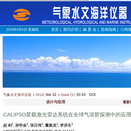
首页
|
期刊介绍
|
编 委 会
|
投稿指南
|
订阅
2026年8月6日 星期四
气象水文海洋仪器
2014
,
Vol. 31
Issue (1)
: 50-54
DOI
:
设计与应用
最新
CALIPSO星载激光雷达系统在全球气溶胶探测中的应
1
1
1
2
3
赵 剑
, 孙学金
, 张日伟
, 董振龙
, 李济生