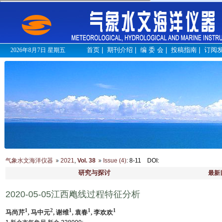
首页
|
期刊介绍
|
编 委 会
|
投稿指南
|
订阅
2026年8月7日 星期五
气象水文海洋仪器
2021
,
Vol. 38
Issue (4)
: 8-11
DOI
:
研究与探讨
最新
2020-05-05江西飑线过程特征分析
1
2
1
1
1
马尚芹
, 马中元
, 谢维
, 袁春
, 李欢欢