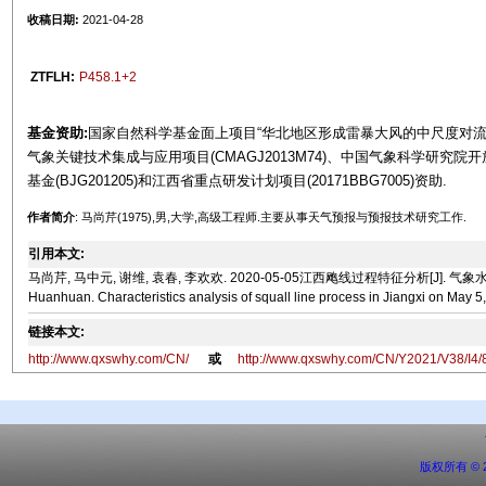
收稿日期:
2021-04-28
ZTFLH:
P458.1+2
基金资助:
国家自然科学基金面上项目“华北地区形成雷暴大风的中尺度对流系统
气象关键技术集成与应用项目(CMAGJ2013M74)、中国气象科学研究院开放
基金(BJG201205)和江西省重点研发计划项目(20171BBG7005)资助.
作者简介
: 马尚芹(1975),男,大学,高级工程师.主要从事天气预报与预报技术研究工作.
引用本文:
马尚芹, 马中元, 谢维, 袁春, 李欢欢. 2020-05-05江西飑线过程特征分析[J]. 气象水文海洋仪器, 20
Huanhuan. Characteristics analysis of squall line process in Jiangxi on May 5
链接本文:
http://www.qxswhy.com/CN/
或
http://www.qxswhy.com/CN/Y2021/V38/I4/
版权所有 ©