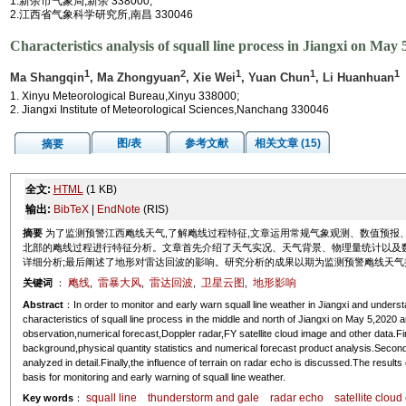
1.新余市气象局,新余 338000;
2.江西省气象科学研究所,南昌 330046
Characteristics analysis of squall line process in Jiangxi on May 
1
2
1
1
1
Ma Shangqin
, Ma Zhongyuan
, Xie Wei
, Yuan Chun
, Li Huanhuan
1. Xinyu Meteorological Bureau,Xinyu 338000;
2. Jiangxi Institute of Meteorological Sciences,Nanchang 330046
图/表
参考文献
相关文章 (15)
摘要
全文:
HTML
(1 KB)
输出:
BibTeX
|
EndNote
(RIS)
摘要
为了监测预警江西飑线天气,了解飑线过程特征,文章运用常规气象观测、数值预报、多普
北部的飑线过程进行特征分析。文章首先介绍了天气实况、天气背景、物理量统计以及
详细分析;最后阐述了地形对雷达回波的影响。研究分析的成果以期为监测预警飑线天气
飑线
雷暴大风
雷达回波
卫星云图
地形影响
关键词
：
,
,
,
,
Abstract
：In order to monitor and early warn squall line weather in Jiangxi and understa
characteristics of squall line process in the middle and north of Jiangxi on May 5,2020
observation,numerical forecast,Doppler radar,FY satellite cloud image and other data.Fi
background,physical quantity statistics and numerical forecast product analysis.Secondly
analyzed in detail.Finally,the influence of terrain on radar echo is discussed.The result
basis for monitoring and early warning of squall line weather.
squall line
thunderstorm and gale
radar echo
satellite cloud
Key words
：