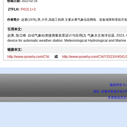
收稿日期:
2022-02-16
ZTFLH:
P415.1+2
作者简介
: 赵勇(1976),男,大学,高级工程师.主要从事气象信息网络、装备保障和系统开
引用本文:
赵勇, 陈立峰. 自动气象站便捷测量装置设计与应用[J]. 气象水文海洋仪器, 2023, 40(1): 124-127.
device for automatic weather station. Meteorological Hydrological and Marine
链接本文:
http://www.qxswhy.com/CN/
或
http://www.qxswhy.com/CN/Y2023/V40/I1/
版权所有 ©
地址: 长春市前进大街1号 邮编:
本系统由
北京