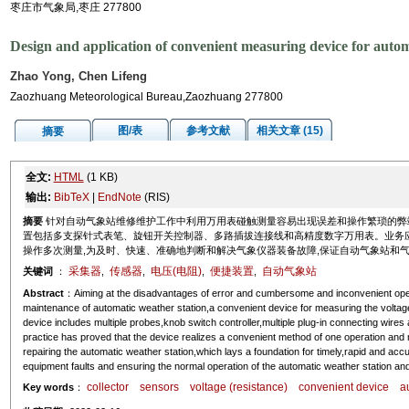
枣庄市气象局,枣庄 277800
Design and application of convenient measuring device for autom
Zhao Yong, Chen Lifeng
Zaozhuang Meteorological Bureau,Zaozhuang 277800
图/表
参考文献
相关文章 (15)
摘要
全文:
HTML
(1 KB)
输出:
BibTeX
|
EndNote
(RIS)
摘要
针对自动气象站维修维护工作中利用万用表碰触测量容易出现误差和操作繁琐的弊端
置包括多支探针式表笔、旋钮开关控制器、多路插拔连接线和高精度数字万用表。业务
操作多次测量,为及时、快速、准确地判断和解决气象仪器装备故障,保证自动气象站和
采集器
传感器
电压(电阻)
便捷装置
自动气象站
关键词
：
,
,
,
,
Abstract
：Aiming at the disadvantages of error and cumbersome and inconvenient oper
maintenance of automatic weather station,a convenient device for measuring the voltage
device includes multiple probes,knob switch controller,multiple plug-in connecting wires 
practice has proved that the device realizes a convenient method of one operation and
repairing the automatic weather station,which lays a foundation for timely,rapid and acc
equipment faults and ensuring the normal operation of the automatic weather station an
collector
sensors
voltage (resistance)
convenient device
a
Key words
：