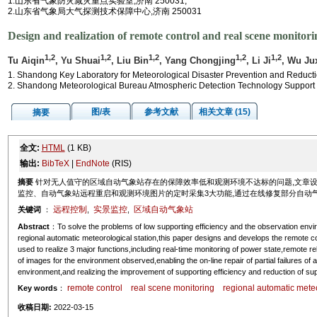
1.山东省气象防灾减灾重点实验室,济南 250031;
2.山东省气象局大气探测技术保障中心,济南 250031
Design and realization of remote control and real scene monitori
1,2
1,2
1,2
1,2
1,2
Tu Aiqin
, Yu Shuai
, Liu Bin
, Yang Chongjing
, Li Ji
, Wu Ju
1. Shandong Key Laboratory for Meteorological Disaster Prevention and Reducti
2. Shandong Meteorological Bureau Atmospheric Detection Technology Support 
图/表
参考文献
相关文章 (15)
摘要
全文:
HTML
(1 KB)
输出:
BibTeX
|
EndNote
(RIS)
摘要
针对无人值守的区域自动气象站存在的保障效率低和观测环境不达标的问题,文章
监控、自动气象站远程重启和观测环境图片的定时采集3大功能,通过在线修复部分自动气
远程控制
实景监控
区域自动气象站
关键词
：
,
,
Abstract
：To solve the problems of low supporting efficiency and the observation envi
regional automatic meteorological station,this paper designs and develops the remote 
used to realize 3 major functions,including real-time monitoring of power state,remote re
of images for the environment observed,enabling the on-line repair of partial failures of
environment,and realizing the improvement of supporting efficiency and reduction of sup
remote control
real scene monitoring
regional automatic meteo
Key words
：
收稿日期:
2022-03-15