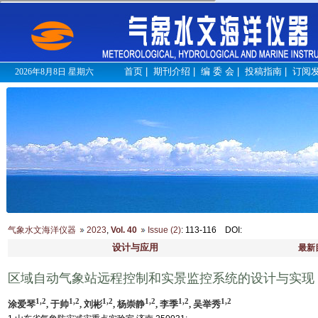
首页
|
期刊介绍
|
编 委 会
|
投稿指南
|
订阅
2026年8月8日 星期六
气象水文海洋仪器
2023
,
Vol. 40
Issue (2)
: 113-116
DOI
:
设计与应用
最新
区域自动气象站远程控制和实景监控系统的设计与实现
1,2
1,2
1,2
1,2
1,2
1,2
涂爱琴
, 于帅
, 刘彬
, 杨崇静
, 李季
, 吴举秀