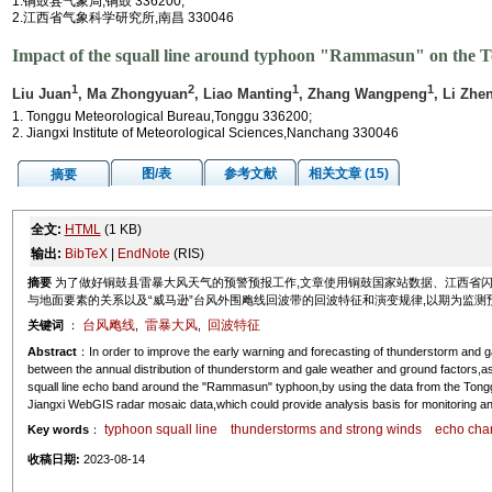
1.铜鼓县气象局,铜鼓 336200;
2.江西省气象科学研究所,南昌 330046
Impact of the squall line around typhoon "Rammasun" on the 
1
2
1
1
Liu Juan
, Ma Zhongyuan
, Liao Manting
, Zhang Wangpeng
, Li Zhe
1. Tonggu Meteorological Bureau,Tonggu 336200;
2. Jiangxi Institute of Meteorological Sciences,Nanchang 330046
图/表
参考文献
相关文章 (15)
摘要
全文:
HTML
(1 KB)
输出:
BibTeX
|
EndNote
(RIS)
摘要
为了做好铜鼓县雷暴大风天气的预警预报工作,文章使用铜鼓国家站数据、江西省闪电
与地面要素的关系以及“威马逊”台风外围飑线回波带的回波特征和演变规律,以期为监
台风飑线
雷暴大风
回波特征
关键词
：
,
,
Abstract
：In order to improve the early warning and forecasting of thunderstorm and gal
between the annual distribution of thunderstorm and gale weather and ground factors,as 
squall line echo band around the "Rammasun" typhoon,by using the data from the Tonggu
Jiangxi WebGIS radar mosaic data,which could provide analysis basis for monitoring and
typhoon squall line
thunderstorms and strong winds
echo char
Key words
：
收稿日期:
2023-08-14