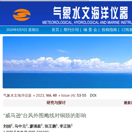
首页
|
期刊介绍
|
编 委 会
|
投稿指南
|
订阅
2026年8月9日 星期日
气象水文海洋仪器
2023
,
Vol. 40
Issue (4)
: 53-55
DOI
:
研究与探讨
最新
“威马逊”台风外围飑线对铜鼓的影响
1
2
1
1
1
刘娟
, 马中元
, 廖满庭
, 张王鹏
, 李正陈