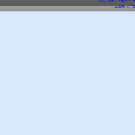
地址: 长春市前进大街1号 邮编:
本系统由
北京