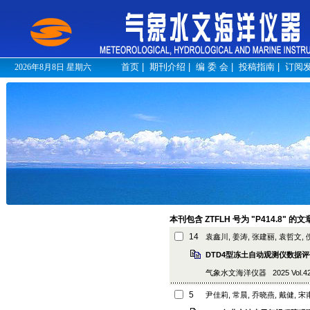
首页
|
期刊介绍
|
编 委 会
|
投稿指南
|
订阅
2026年8月8日 星期六
本刊包含 ZTFLH 号为 "P414.8" 的
14
袁鑫川, 姜涛, 张建丽, 袁哲文,
DTD4型冻土自动观测仪数据
气象水文海洋仪器 2025 Vol.42 (3
5
尹佳莉, 常晨, 乔晓燕, 戴健, 宋