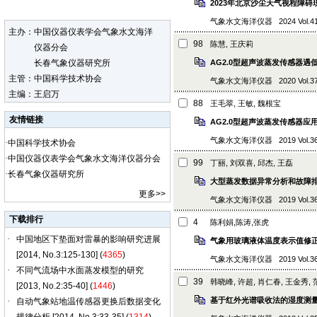
2023年北京沙尘天气视程障
气象水文海洋仪器 2024 Vol.41 (4
主办：中国仪器仪表学会气象水文海洋
98
陈慧, 王庆莉
仪器分会
长春气象仪器研究所
AG2.0型超声波蒸发传感器
主管：中国科学技术协会
气象水文海洋仪器 2020 Vol.37 (1
主编：王启万
88
王毛翠, 王敏, 魏根宝
友情链接
AG2.0型超声波蒸发传感器应
气象水文海洋仪器 2019 Vol.36 (3
·
中国科学技术协会
·
中国仪器仪表学会气象水文海洋仪器分会
99
丁丽, 刘双喜, 邱杰, 王磊
·
长春气象仪器研究所
大型蒸发数据异常分析和故障
更多
>>
气象水文海洋仪器 2019 Vol.36 (3
下载排行
4
陈利娟,陈涛,张虎
气象用玻璃液体温度表示值修
气象水文海洋仪器 2019 Vol.36 (1
39
韩晓峰, 许超, 肖仁春, 王金秀,
基于红外光谱吸收法的湿度测