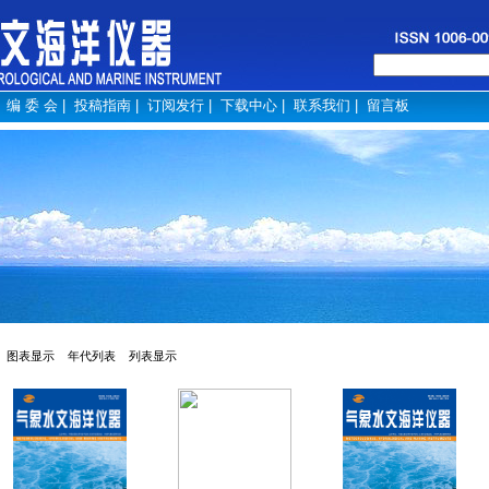
|
编 委 会
|
投稿指南
|
订阅发行
|
下载中心
|
联系我们
|
留言板
图表显示
年代列表
列表显示