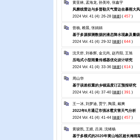
黄亚林, 孟海龙, 孙美玲, 张鑫宇
风廓线雷达与多普勒天气雷达在暴雨大风
2024 Vol. 41 (4): 26-28 [
] (
457
)
摘要
曾杨, 赖晨, 张娟娟
基于多源探测数据的液态降水现象及量级
2024 Vol. 41 (4): 29-32 [
] (
644
)
摘要
沈天舒, 刘春辉, 金元尚, 赵丹阳, 王旭
压电式小型雨量传感器优化设计研究
2024 Vol. 41 (4): 33-36 [
] (
614
)
摘要
周山华
基于误差权重的乡镇温度订正预报研究
2024 Vol. 41 (4): 37-40 [
] (
391
)
摘要
王一冰, 刘梦迪, 贾宁, 陶晨, 戴爽
2022年6月通辽市强冰雹灾害天气分析
2024 Vol. 41 (4): 41-44 [
] (
457
)
摘要
黄骏凯, 王婧, 吕涛, 沈绪杨
基于多模式的2020年黄山地区超长梅雨