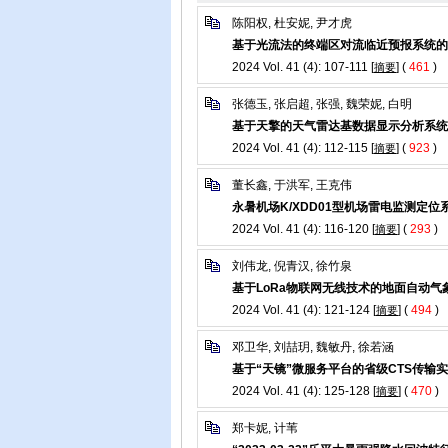
陈阳权, 杜安妮, 尹才虎
基于光流法的终端区对流临近预报系统的
2024 Vol. 41 (4): 107-111 [
] (
461
)
摘要
张德玉, 张启超, 张强, 魏荣妮, 白明
基于天擎的天气雷达基数据显示分析系统
2024 Vol. 41 (4): 112-115 [
] (
923
)
摘要
董长鑫, 于洪军, 王克伟
永暑机场K/XDD01型机场雷电监测定
2024 Vol. 41 (4): 116-120 [
] (
293
)
摘要
刘伟龙, 倪青汉, 徐竹泉
基于LoRa物联网无线技术的地面自动气
2024 Vol. 41 (4): 121-124 [
] (
494
)
摘要
邓卫华, 刘喆玥, 魏敏丹, 徐若涵
基于“天镜”微服务平台的省级CTS传输
2024 Vol. 41 (4): 125-128 [
] (
470
)
摘要
郑卡妮, 计苇