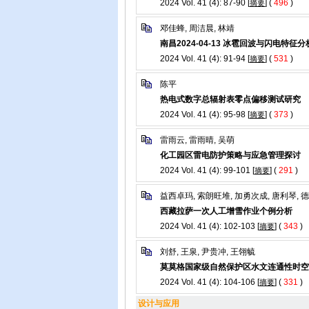
2024 Vol. 41 (4): 87-90 [
] (
496
)
摘要
邓佳蜂, 周洁晨, 林靖
南昌2024-04-13 冰雹回波与闪电特征分
2024 Vol. 41 (4): 91-94 [
] (
531
)
摘要
陈平
热电式数字总辐射表零点偏移测试研究
2024 Vol. 41 (4): 95-98 [
] (
373
)
摘要
雷雨云, 雷雨晴, 吴萌
化工园区雷电防护策略与应急管理探讨
2024 Vol. 41 (4): 99-101 [
] (
291
)
摘要
益西卓玛, 索朗旺堆, 加勇次成, 唐利琴, 
西藏拉萨一次人工增雪作业个例分析
2024 Vol. 41 (4): 102-103 [
] (
343
)
摘要
刘舒, 王泉, 尹贵冲, 王翎毓
莫莫格国家级自然保护区水文连通性时空
2024 Vol. 41 (4): 104-106 [
] (
331
)
摘要
设计与应用