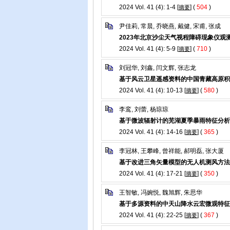
2024 Vol. 41 (4): 1-4 [
] (
504
)
摘要
尹佳莉, 常晨, 乔晓燕, 戴健, 宋甫, 张成
2023年北京沙尘天气视程障碍现象仪观
2024 Vol. 41 (4): 5-9 [
] (
710
)
摘要
刘冠华, 刘鑫, 闫文辉, 张志龙
基于风云卫星遥感资料的中国青藏高原积
2024 Vol. 41 (4): 10-13 [
] (
580
)
摘要
李鸾, 刘蕾, 杨琼琼
基于微波辐射计的芜湖夏季暴雨特征分析
2024 Vol. 41 (4): 14-16 [
] (
365
)
摘要
李冠林, 王攀峰, 曾祥能, 郝明磊, 张大厦
基于改进三角矢量模型的无人机测风方法
2024 Vol. 41 (4): 17-21 [
] (
350
)
摘要
王智敏, 冯婉悦, 魏旭辉, 朱思华
基于多源资料的中天山降水云宏微观特征
2024 Vol. 41 (4): 22-25 [
] (
367
)
摘要