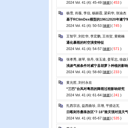
2024 Vol. 41 (4): 45-49 [
] (
453
)
摘要
杨雪, 肖薇, 李信, 杨丽霞, 梁莉华, 张渝杰
基于RClimDex模型的19612020年
2024 Vol. 41 (4): 50-53 [
] (
745
)
摘要
王智宇, 刘壮华, 李宏鹏, 王传贺, 黄晓楠
通化暴雨的时空演变特征
2024 Vol. 41 (4): 54-57 [
] (
571
)
摘要
张孝秀, 谢琴, 张丹, 张玉逵, 姜军志, 徐啟
浅谈气候条件对威宁县胡萝卜种植的影响
2024 Vol. 41 (4): 58-60 [
] (
233
)
摘要
黄允哲, 刘付永在
“三巴”台风对粤西的降雨过程影响研究
2024 Vol. 41 (4): 61-64 [
] (
241
)
摘要
扎西宗吉, 益西曲珍, 旦增, 平措达瓦
日喀则市桑珠孜区“7·18”致灾强对流天
2024 Vol. 41 (4): 65-67 [
] (
535
)
摘要