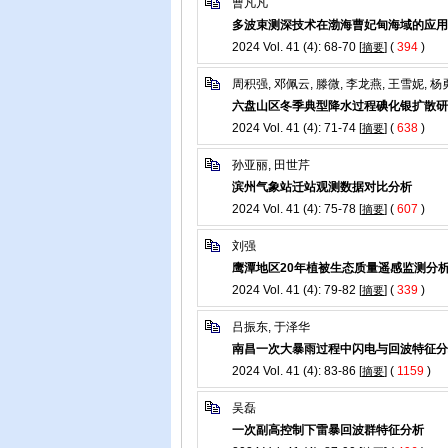
曹凡凡
多波束测深技术在渤海曹妃甸海域的应用
2024 Vol. 41 (4): 68-70 [
] (
394
)
摘要
周积强, 邓佩云, 滕微, 李龙燕, 王雪妮, 杨
六盘山区冬季典型降水过程碘化银扩散研
2024 Vol. 41 (4): 71-74 [
] (
638
)
摘要
孙亚丽, 田世芹
滨州气象站迁站观测数据对比分析
2024 Vol. 41 (4): 75-78 [
] (
607
)
摘要
刘强
鹰潭地区20年植被生态质量遥感监测分
2024 Vol. 41 (4): 79-82 [
] (
339
)
摘要
吕振东, 于泽华
南昌一次大暴雨过程中闪电与回波特征分
2024 Vol. 41 (4): 83-86 [
] (
1159
)
摘要
吴磊
一次副高控制下雷暴回波群特征分析