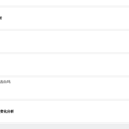
析
德吉白玛
变化分析