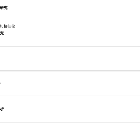
研究
勇, 柳佳俊
究
析
析