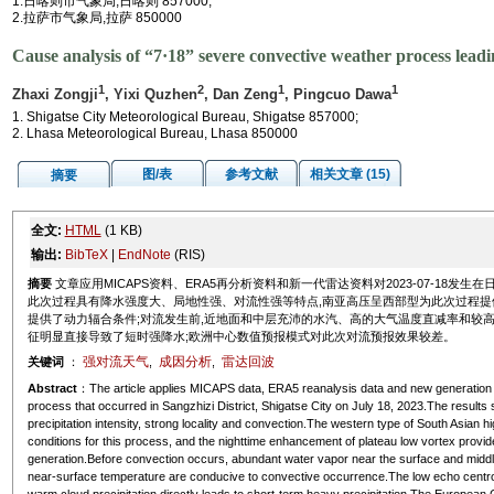
1.日喀则市气象局,日喀则 857000;
2.拉萨市气象局,拉萨 850000
Cause analysis of “7·18” severe convective weather process leadin
1
2
1
1
Zhaxi Zongji
, Yixi Quzhen
, Dan Zeng
, Pingcuo Dawa
1. Shigatse City Meteorological Bureau, Shigatse 857000;
2. Lhasa Meteorological Bureau, Lhasa 850000
图/表
参考文献
相关文章 (15)
摘要
全文:
HTML
(1 KB)
输出:
BibTeX
|
EndNote
(RIS)
摘要
文章应用MICAPS资料、ERA5再分析资料和新一代雷达资料对2023-07-18
此次过程具有降水强度大、局地性强、对流性强等特点,南亚高压呈西部型为此次过程提
提供了动力辐合条件;对流发生前,近地面和中层充沛的水汽、高的大气温度直减率和较
征明显直接导致了短时强降水;欧洲中心数值预报模式对此次对流预报效果较差。
强对流天气
成因分析
雷达回波
关键词
：
,
,
Abstract
：The article applies MICAPS data, ERA5 reanalysis data and new generation 
process that occurred in Sangzhizi District, Shigatse City on July 18, 2023.The results 
precipitation intensity, strong locality and convection.The western type of South Asian h
conditions for this process, and the nighttime enhancement of plateau low vortex prov
generation.Before convection occurs, abundant water vapor near the surface and middle
near-surface temperature are conducive to convective occurrence.The low echo centroid