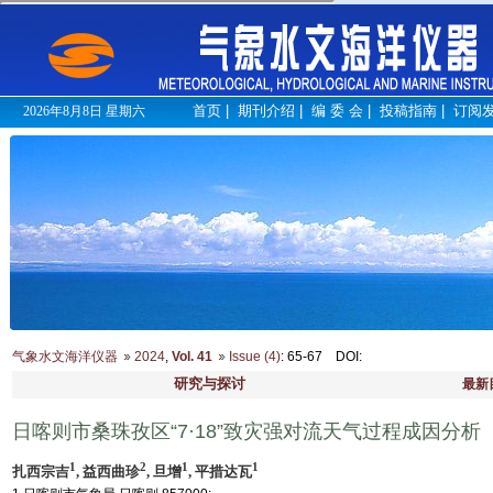
首页
|
期刊介绍
|
编 委 会
|
投稿指南
|
订阅
2026年8月8日 星期六
气象水文海洋仪器
2024
,
Vol. 41
Issue (4)
: 65-67
DOI
:
研究与探讨
最新
日喀则市桑珠孜区“7·18”致灾强对流天气过程成因分析
1
2
1
1
扎西宗吉
, 益西曲珍
, 旦增
, 平措达瓦