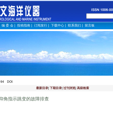
|
编 委 会
|
投稿指南
|
订阅发行
|
下载中心
|
联系我们
|
留言板
2-94
DOI
:
最新目录
|
下期目录
|
过刊浏览
|
高级检索
仰角指示跳变的故障排查