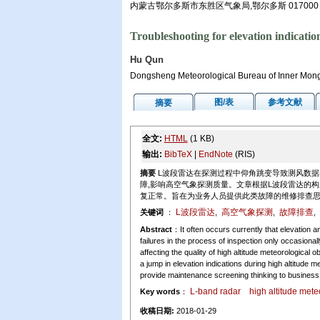
内蒙古鄂尔多斯市东胜区气象局,鄂尔多斯 017000
Troubleshooting for elevation indicatio
Hu Qun
Dongsheng Meteorological Bureau of Inner Mon
图/表
参考文献
摘要
全文:
HTML
(1 KB)
输出:
BibTeX
|
EndNote
(RIS)
摘要
L波段雷达在探测过程中仰角跳变导致测风数据
障,影响高空气象探测质量。文章根据L波段雷达的
复正常。旨在为业务人员提供此类故障的维修排查
L波段雷达
高空气象探测
故障排查
关键词
：
,
,
,
Abstract
：It often occurs currently that elevation 
failures in the process of inspection only occasiona
affecting the quality of high altitude meteorological
a jump in elevation indications during high altitude m
provide maintenance screening thinking to business s
L-band radar
high altitude mete
Key words
：
收稿日期:
2018-01-29