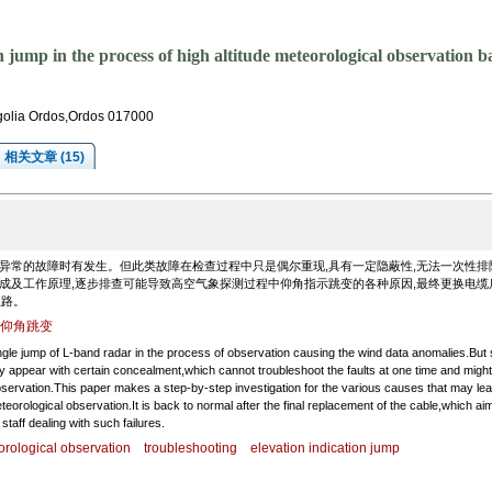
n jump in the process of high altitude meteorological observation
golia Ordos,Ordos 017000
相关文章 (15)
异常的故障时有发生。但此类故障在检查过程中只是偶尔重现,具有一定隐蔽性,无法一次性排
构成及工作原理,逐步排查可能导致高空气象探测过程中仰角指示跳变的各种原因,最终更换电缆
思路。
仰角跳变
angle jump of L-band radar in the process of observation causing the wind data anomalies.But
lly appear with certain concealment,which cannot troubleshoot the faults at one time and migh
 observation.This paper makes a step-by-step investigation for the various causes that may lea
eteorological observation.It is back to normal after the final replacement of the cable,which ai
taff dealing with such failures.
orological observation
troubleshooting
elevation indication jump