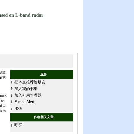
 based on L-band radar
除故
服务
后恢
把本文推荐给朋友
加入我的书架
加入引用管理器
 such
t be
E-mail Alert
d to
RSS
ms to
作者相关文章
呼群