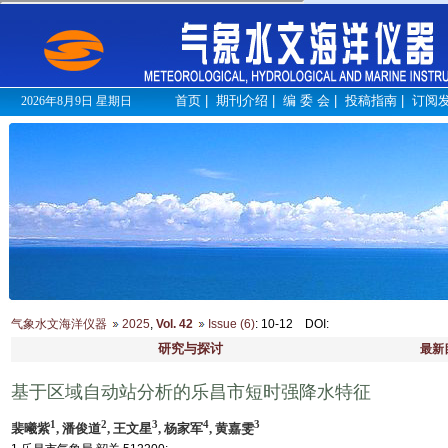
首页
|
期刊介绍
|
编 委 会
|
投稿指南
|
订阅
2026年8月9日 星期日
气象水文海洋仪器
2025
,
Vol. 42
Issue (6)
: 10-12
DOI
:
研究与探讨
最新
基于区域自动站分析的乐昌市短时强降水特征
1
2
3
4
3
裴曦紫
, 潘俊道
, 王文星
, 杨家军
, 黄嘉雯