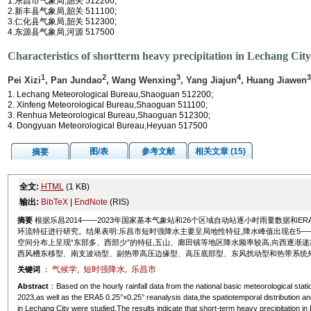
1.乐昌市气象局,韶关 512200;
2.新丰县气象局,韶关 511100;
3.仁化县气象局,韶关 512300;
4.东源县气象局,河源 517500
Characteristics of shortterm heavy precipitation in Lechang City
1
2
3
4
3
Pei Xizi
, Pan Jundao
, Wang Wenxing
, Yang Jiajun
, Huang Jiawen
1. Lechang Meteorological Bureau,Shaoguan 512200;
2. Xinfeng Meteorological Bureau,Shaoguan 511100;
3. Renhua Meteorological Bureau,Shaoguan 512300;
4. Dongyuan Meteorological Bureau,Heyuan 517500
图/表
参考文献
相关文章 (15)
摘要
全文:
HTML
(1 KB)
输出:
BibTeX
|
EndNote
(RIS)
摘要
根据乐昌2014——2023年国家基本气象站和26个区域自动站逐小时雨量数据和ERA5 
环流特征进行研究。结果表明:乐昌市短时强降水主要呈局地性特征,降水峰值出现在5——6月,
空间分布上呈现“东部多、西部少”的特征,五山、廊田镇等地区降水频率较高,向西逐渐递
西风槽东移型、南支波动型、副热带高压边缘型、高压底部型、东风扰动型和热带系统
气候学
短时强降水
乐昌市
关键词
：
,
,
Abstract
：Based on the hourly rainfall data from the national basic meteorological stat
2023,as well as the ERA5 0.25°×0.25° reanalysis data,the spatiotemporal distribution and
in Lechang City were studied.The results indicate that short-term heavy precipitation in 