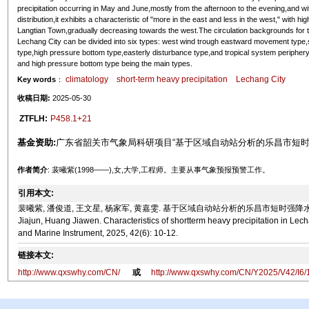
precipitation occurring in May and June,mostly from the afternoon to the evening,and w
distribution,it exhibits a characteristic of "more in the east and less in the west," with
Langtian Town,gradually decreasing towards the west.The circulation backgrounds for th
Lechang City can be divided into six types: west wind trough eastward movement type,s
type,high pressure bottom type,easterly disturbance type,and tropical system periph
and high pressure bottom type being the main types.
climatology
short-term heavy precipitation
Lechang City
Key words
：
收稿日期:
2025-05-30
ZTFLH:
P458.1+21
基金资助:
广东省韶关市气象局科研项目“基于区域自动站分析的乐昌市短时强降水
作者简介
: 裴曦紫(1998——),女,大学,工程师。主要从事气象预报预警工作。
引用本文:
裴曦紫, 潘俊道, 王文星, 杨家军, 黄嘉雯. 基于区域自动站分析的乐昌市短时强降水特征[J]. 气象水文海
Jiajun, Huang Jiawen. Characteristics of shortterm heavy precipitation in Lec
and Marine Instrument, 2025, 42(6): 10-12.
链接本文:
http://www.qxswhy.com/CN/
或
http://www.qxswhy.com/CN/Y2025/V42/I6/