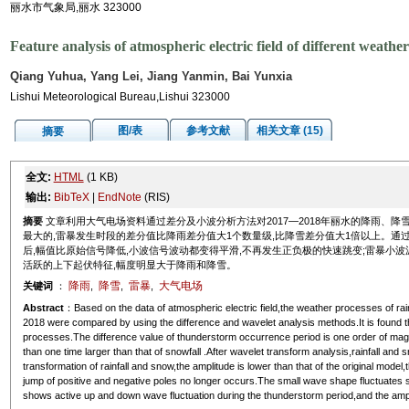
丽水市气象局,丽水 323000
Feature analysis of atmospheric electric field of different weather
Qiang Yuhua, Yang Lei, Jiang Yanmin, Bai Yunxia
Lishui Meteorological Bureau,Lishui 323000
图/表
参考文献
相关文章 (15)
摘要
全文:
HTML
(1 KB)
输出:
BibTeX
|
EndNote
(RIS)
摘要
文章利用大气电场资料通过差分及小波分析方法对2017—2018年丽水的降雨、
最大的,雷暴发生时段的差分值比降雨差分值大1个数量级,比降雪差分值大1倍以上。通
后,幅值比原始信号降低,小波信号波动都变得平滑,不再发生正负极的快速跳变;雷暴小波
活跃的上下起伏特征,幅度明显大于降雨和降雪。
降雨
降雪
雷暴
大气电场
关键词
：
,
,
,
Abstract
：Based on the data of atmospheric electric field,the weather processes of rain
2018 were compared by using the difference and wavelet analysis methods.It is found that
processes.The difference value of thunderstorm occurrence period is one order of magn
than one time larger than that of snowfall .After wavelet transform analysis,rainfall and
transformation of rainfall and snow,the amplitude is lower than that of the original mode
jump of positive and negative poles no longer occurs.The small wave shape fluctuates
shows active up and down wave fluctuation during the thunderstorm period,and the amplitud