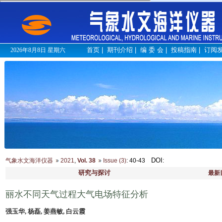
首页
|
期刊介绍
|
编 委 会
|
投稿指南
|
订阅
2026年8月8日 星期六
DOI
气象水文海洋仪器
2021
,
Vol. 38
Issue (3)
: 40-43
:
研究与探讨
最新
丽水不同天气过程大气电场特征分析
强玉华, 杨磊, 姜燕敏, 白云霞