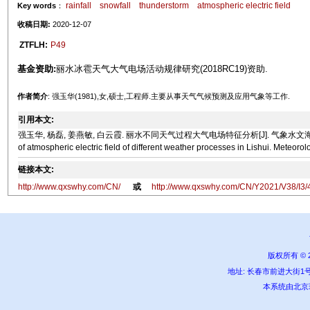
rainfall
snowfall
thunderstorm
atmospheric electric field
Key words
：
收稿日期:
2020-12-07
ZTFLH:
P49
基金资助:
丽水冰雹天气大气电场活动规律研究(2018RC19)资助.
作者简介
: 强玉华(1981),女,硕士,工程师.主要从事天气气候预测及应用气象等工作.
引用本文:
强玉华, 杨磊, 姜燕敏, 白云霞. 丽水不同天气过程大气电场特征分析[J]. 气象水文海洋仪器, 2021, 38(3
of atmospheric electric field of different weather processes in Lishui. Meteoro
链接本文:
http://www.qxswhy.com/CN/
或
http://www.qxswhy.com/CN/Y2021/V38/I3/
版权所有 ©
地址: 长春市前进大街1号 邮编:
本系统由
北京