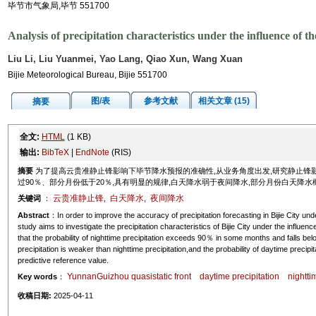
毕节市气象局,毕节 551700
Analysis of precipitation characteristics under the influence of 
Liu Li, Liu Yuanmei, Yao Lang, Qiao Xun, Wang Xuan
Bijie Meteorological Bureau, Bijie 551700
图/表
参考文献
相关文章 (15)
摘要
全文:
HTML
(1 KB)
输出:
BibTeX
|
EndNote
(RIS)
摘要
为了提高云贵准静止锋影响下毕节降水预报的准确性,从业务角度出发,研究静止锋
过90％、部分月份低于20％,具有明显的规律,白天降水弱于夜间降水,部分月份白天降
云贵准静止锋
白天降水
夜间降水
关键词
：
,
,
Abstract
：In order to improve the accuracy of precipitation forecasting in Bijie City und
study aims to investigate the precipitation characteristics of Bijie City under the influen
that the probability of nighttime precipitation exceeds 90％ in some months and falls b
precipitation is weaker than nighttime precipitation,and the probability of daytime prec
predictive reference value.
YunnanGuizhou quasistatic front
daytime precipitation
nightti
Key words
：
收稿日期:
2025-04-11