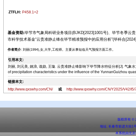
ZTFLH:
P458.1+2
基金资助:
毕节市气象局科研业务项目(BJKD[2023]1001号)、毕节冬季云贵
市科学技术基金“云贵准静止锋在毕节精准预报中的应用分析”(毕科合[2024]
作者简介
: 刘丽(1994),女,大学,工程师。主要从事短临天气预报方面工作。
引用本文:
刘丽, 刘元美, 姚浪, 谯勋, 王璇. 云贵准静止锋影响下毕节降水特征分析[J]. 气象水文海洋仪器, 2025, 4
of precipitation characteristics under the influence of the YunnanGuizhou quas
链接本文:
http://www.qxswhy.com/CN/
或
http://www.qxswhy.com/CN/Y2025/V42/I5/
版权所有 ©
地址: 长春市前进大街1号 邮编:
本系统由
北京