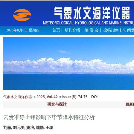
首页
|
期刊介绍
|
编 委 会
|
投稿指南
|
订阅
2026年8月6日 星期四
气象水文海洋仪器
2025
,
Vol. 42
Issue (5)
: 74-76
DOI
:
研究与探讨
最新
云贵准静止锋影响下毕节降水特征分析
刘丽, 刘元美, 姚浪, 谯勋, 王璇