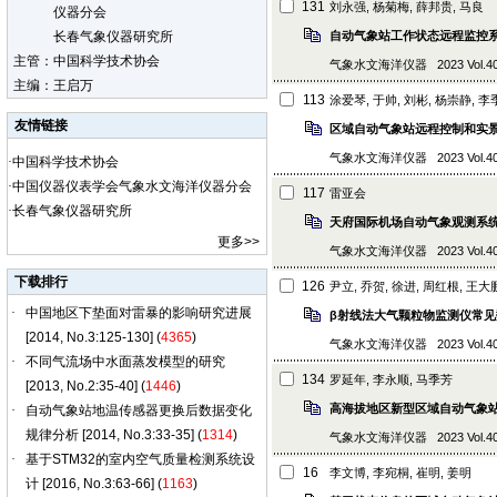
131
刘永强, 杨菊梅, 薛邦贵, 马良
仪器分会
长春气象仪器研究所
自动气象站工作状态远程监控
主管：中国科学技术协会
气象水文海洋仪器 2023 Vol.40 (3
主编：王启万
113
涂爱琴, 于帅, 刘彬, 杨崇静, 李
友情链接
区域自动气象站远程控制和实
气象水文海洋仪器 2023 Vol.40 (2)
·
中国科学技术协会
·
中国仪器仪表学会气象水文海洋仪器分会
117
雷亚会
·
长春气象仪器研究所
天府国际机场自动气象观测系
更多
>>
气象水文海洋仪器 2023 Vol.40 (2)
下载排行
126
尹立, 乔贺, 徐进, 周红根, 王大
β射线法大气颗粒物监测仪常
气象水文海洋仪器 2023 Vol.40 (2
134
罗延年, 李永顺, 马季芳
高海拔地区新型区域自动气象
气象水文海洋仪器 2023 Vol.40 (2
16
李文博, 李宛桐, 崔明, 姜明