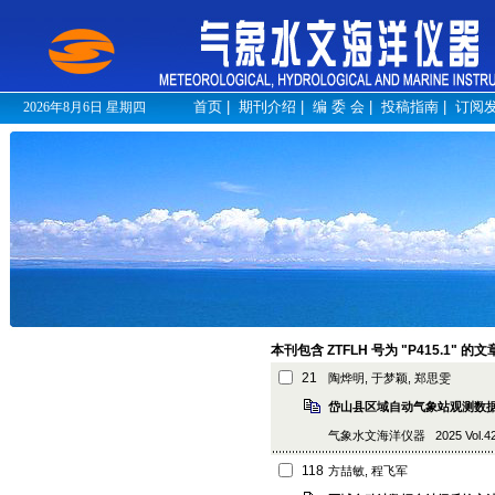
首页
|
期刊介绍
|
编 委 会
|
投稿指南
|
订阅
2026年8月6日 星期四
本刊包含 ZTFLH 号为 "P415.1" 的
21
陶烨明, 于梦颖, 郑思雯
岱山县区域自动气象站观测数
气象水文海洋仪器 2025 Vol.42 (5
118
方喆敏, 程飞军