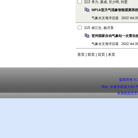
112
李力, 聂成, 甘少明, 刘雯
WP1A型天气现象智能观测系
气象水文海洋仪器 2022 Vol.39 (3)
115
侯江生, 杨月英
贺州国家自动气象站一次雷击
气象水文海洋仪器 2022 Vol.39 (3)
首页 | 前页 |
后页
|
末页
版权所有 ©
地址: 长春市前进大街1号 邮编:
本系统由
北京